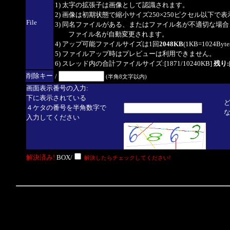
1) 太字の拡張子は画像として認識されます。
2) 画像は初期状態で縮小サイズ250×250ピクセル以下で
File
3) 同名ファイルがある、またはファイル名が不適切な場合
ファイル名が自動変更されます。
4) アップ可能ファイルサイズは1回
2048KB
(1KB=1024By
5) ファイルアップ時はプレビューは利用できません。
6) スレッド内の合計ファイルサイズ:[1871/10240KB]
残り:[
削除キー
/
(半角8文字以内)
画面表示番号の入力:
下に表示されている
４ケタの番号を半角数字で
入力してください
解決済み!
BOX/
解決したらチェックしてください!