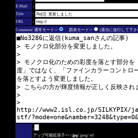
E-Mail
/
Title
/
URL
/
Comment/ 通常モード->
図表モード->
(適当に改行して下さい
/
アップ可能拡張子=> /
.jpg
/.jpeg/.stf