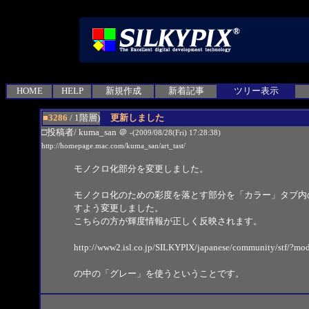
HOME
HELP
新規作成
新着記事
ツリー表示
■3286
/ 1階層)
更新しました
□投稿者/ kuma_san
＠
-(2009/08/28(Fri) 17:28:38)
http://homepage.mac.com/kuma_san/art_tast/
モノクロ化部分を変更しました。
モノクロ化のための彩度を落とす部分を「カラー」タブ内
すよう変更しました。
こちらの方が輝度情報が正しく反映されます。
http://www2.isl.co.jp/SILKYPIX/japanese/community/stf
の中の「グレー」を使うということです。