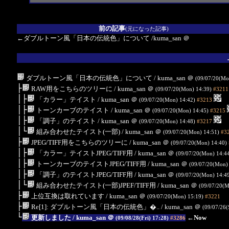
前の記事
(元になった記事)
←ダブルトーン風「日本の伝統色」について
/kuma_san
＠
ダブルトーン風「日本の伝統色」について
/ kuma_san
＠
(09/07/20(Mo
├
RAW用をこちらのツリーに
/ kuma_san
＠
(09/07/20(Mon) 14:39)
#3211
│├
「カラー」テイスト
/ kuma_san
＠
(09/07/20(Mon) 14:42)
#3213
│├
トーンカーブのテイスト
/ kuma_san
＠
(09/07/20(Mon) 14:45)
#3215
│├
「調子」のテイスト
/ kuma_san
＠
(09/07/20(Mon) 14:48)
#3217
│└
組み合わせたテイスト(一部)
/ kuma_san
＠
(09/07/20(Mon) 14:51)
#3
├
JPEG/TIFF用をこちらのツリーに
/ kuma_san
＠
(09/07/20(Mon) 14:40)
│├
「カラー」テイストJPEG/TIFF用
/ kuma_san
＠
(09/07/20(Mon) 14:4
│├
トーンカーブのテイストJPEG/TIFF用
/ kuma_san
＠
(09/07/20(Mon)
│├
「調子」のテイストJPEG/TIFF用
/ kuma_san
＠
(09/07/20(Mon) 14:4
│└
組み合わせたテイスト(一部)JPEF/TIFF用
/ kuma_san
＠
(09/07/20(M
├
上位互換は取れています
/ kuma_san
＠
(09/07/20(Mon) 15:19)
#3221
├
Re[1]: ダブルトーン風「日本の伝統色」�..
/ kuma_san
＠
(09/07/26(
└
更新しました
/ kuma_san
＠
←Now
(09/08/28(Fri) 17:28)
#3286