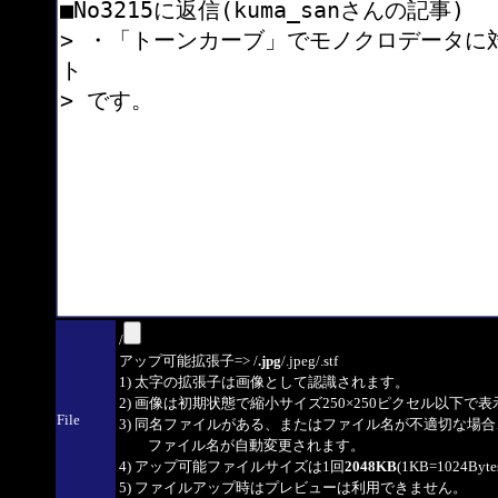
/
アップ可能拡張子=> /
.jpg
/.jpeg/.stf
1) 太字の拡張子は画像として認識されます。
2) 画像は初期状態で縮小サイズ250×250ピクセル以下で
File
3) 同名ファイルがある、またはファイル名が不適切な場合
ファイル名が自動変更されます。
4) アップ可能ファイルサイズは1回
2048KB
(1KB=1024By
5) ファイルアップ時はプレビューは利用できません。