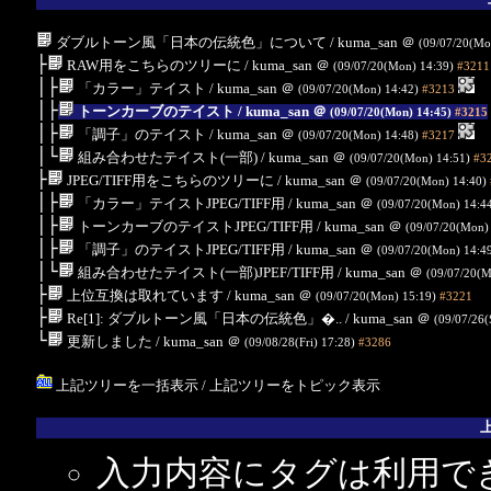
ダブルトーン風「日本の伝統色」について
/ kuma_san
＠
(09/07/20(Mo
├
RAW用をこちらのツリーに
/ kuma_san
＠
(09/07/20(Mon) 14:39)
#3211
│├
「カラー」テイスト
/ kuma_san
＠
(09/07/20(Mon) 14:42)
#3213
│├
トーンカーブのテイスト
/ kuma_san
＠
(09/07/20(Mon) 14:45)
#3215
│├
「調子」のテイスト
/ kuma_san
＠
(09/07/20(Mon) 14:48)
#3217
│└
組み合わせたテイスト(一部)
/ kuma_san
＠
(09/07/20(Mon) 14:51)
#3
├
JPEG/TIFF用をこちらのツリーに
/ kuma_san
＠
(09/07/20(Mon) 14:40)
│├
「カラー」テイストJPEG/TIFF用
/ kuma_san
＠
(09/07/20(Mon) 14:4
│├
トーンカーブのテイストJPEG/TIFF用
/ kuma_san
＠
(09/07/20(Mon)
│├
「調子」のテイストJPEG/TIFF用
/ kuma_san
＠
(09/07/20(Mon) 14:4
│└
組み合わせたテイスト(一部)JPEF/TIFF用
/ kuma_san
＠
(09/07/20(M
├
上位互換は取れています
/ kuma_san
＠
(09/07/20(Mon) 15:19)
#3221
├
Re[1]: ダブルトーン風「日本の伝統色」�..
/ kuma_san
＠
(09/07/26(
└
更新しました
/ kuma_san
＠
(09/08/28(Fri) 17:28)
#3286
上記ツリーを一括表示
/
上記ツリーをトピック表示
入力内容にタグは利用で