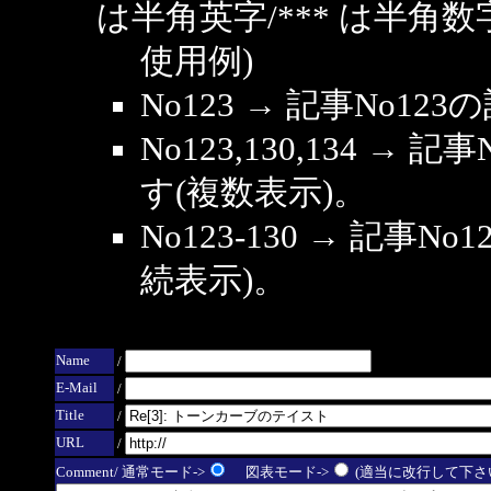
は半角英字/*** は半角数
使用例)
No123 → 記事No1
No123,130,134 → 
す(複数表示)。
No123-130 → 記事
続表示)。
Name
/
E-Mail
/
Title
/
URL
/
Comment/ 通常モード->
図表モード->
(適当に改行して下さい