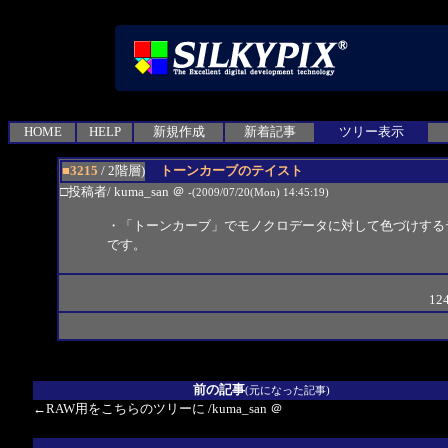
HOME
HELP
新規作成
新着記事
ツリー表示
■3215
/ 2階層)
トーンカーブのテイスト
□投稿者/ kuma_san
＠
-(2009/07/20(Mon) 14:45:19)
・「トーンカーブ」でモノクロデータに対して色づけする
です。
124
前の記事
(元になった記事)
←RAW用をこちらのツリーに
/kuma_san
＠