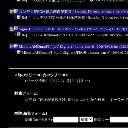
Re[1]: D3のカメラ生成JPEGのエミュレー�..
/ Rivale18
(2008/03/1
コンデジJPEG画像の解像感改善
/ Satoshi_D
(2006/10/22(Sun) 20:27:3
└
Re[1]: コンデジJPEG画像の解像感改善
/ Satoshi_D
(2006/10/26(Thu
Sigma18-50mmF2.8DCEX -> A09
/ ZZZtop
(2006/10/22(Sun) 06:35:59)
#
└
Re[1]: Sigma18-50mmF2.8DCEX -> A09
/ ZZZtop
(2006/10/22(Sun) 0
MinoltaAF85mmF1.4(α-7 Digital)
/ kuma_san
＠
(2006/10/22(Sun) 03:0
└
MinoltaAF85mmF1.4(α-7 Digital) JPEG用
/ kuma_san
＠
(2007/02/03
＜前のツリー10
|
次のツリー10＞
( ページ移動 /
<<
0
|
1
|
2
|
3
|
4
|
5
|
6
>>
)
[検索フォーム]
現在ログ内全記事数/
306
から検索 キーワード
(親/61 レス/245)
[削除/編集フォーム]
記事No
/
削除キー/
(半角数字)