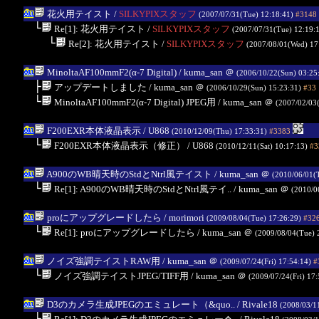
花火用テイスト
/
SILKYPIXスタッフ
(2007/07/31(Tue) 12:18:41)
#3148
└
Re[1]: 花火用テイスト
/
SILKYPIXスタッフ
(2007/07/31(Tue) 12:19:
└
Re[2]: 花火用テイスト
/
SILKYPIXスタッフ
(2007/08/01(Wed) 17
MinoltaAF100mmF2(α-7 Digital)
/ kuma_san
＠
(2006/10/22(Sun) 03:25
├
アップデートしました
/ kuma_san
＠
(2006/10/29(Sun) 15:23:31)
#33
└
MinoltaAF100mmF2(α-7 Digital) JPEG用
/ kuma_san
＠
(2007/02/03(
F200EXR本体液晶表示
/ U868
(2010/12/09(Thu) 17:33:31)
#3383
└
F200EXR本体液晶表示（修正）
/ U868
(2010/12/11(Sat) 10:17:13)
#3
A900のWB晴天時のStdとNtrl風テイスト
/ kuma_san
＠
(2010/06/01(
└
Re[1]: A900のWB晴天時のStdとNtrl風テイ..
/ kuma_san
＠
(2010/0
proにアップグレードしたら
/ morimori
(2009/08/04(Tue) 17:26:29)
#32
└
Re[1]: proにアップグレードしたら
/ kuma_san
＠
(2009/08/04(Tue) 
ノイズ強調テイストRAW用
/ kuma_san
＠
(2009/07/24(Fri) 17:54:14)
#
└
ノイズ強調テイストJPEG/TIFF用
/ kuma_san
＠
(2009/07/24(Fri) 17
D3のカメラ生成JPEGのエミュレート（&quo..
/ Rivale18
(2008/03/1
└