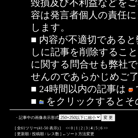
毀損及び不利益などをご
容は発言者個人の責任に
します。
■ 内容が不適切である
しに記事を削除するこ
に関する問合せも弊社
せんのであらかじめご
■ 24時間以内の記事は
■
をクリックするとそ
・記事中の画像表示形式
[ 全61ツリー(41-50 表示) ]
<<
0
|
1
|
2
|
3
|
4
|
5
|
6
>>
[
更新順
/
投稿順
/ レス数 ] ←ソート方法変更