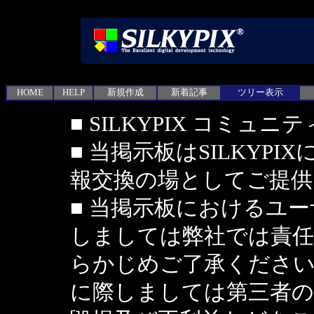
HOME
HELP
新規作成
新着記事
ツリー表示
■ SILKYPIX コミュ
■ 当掲示板はSILKYP
報交換の場としてご提
■ 当掲示板におけるユ
しましては弊社では責
らかじめご了承ください
に際しましては第三者の