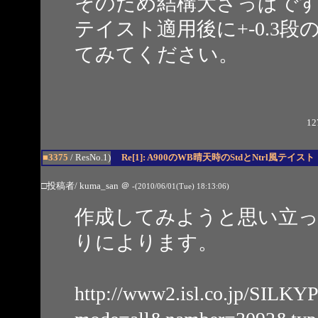
そのため結構大ざっぱで
テイスト適用後に+-0.3
てみてください。
12
■3375
/ ResNo.1)
Re[1]: A900のWB晴天時のStdとNtrl風テイスト
□投稿者/ kuma_san
＠
-(2010/06/01(Tue) 18:13:06)
作成してみようと思い立
りによります。
http://www2.isl.co.jp/SILKY