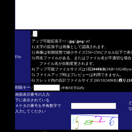
/
アップ可能拡張子=> /
.jpg
/
.jpeg
/.stf
1) 太字の拡張子は画像として認識されます。
2) 画像は初期状態で縮小サイズ250×250ピクセル以下で
File
3) 同名ファイルがある、またはファイル名が不適切な場合
ファイル名が自動変更されます。
4) アップ可能ファイルサイズは1回
2048KB
(1KB=1024By
5) ファイルアップ時はプレビューは利用できません。
6) スレッド内の合計ファイルサイズ:[60/10240KB]
残り:[10
削除キー
/
(半角8文字以内)
画面表示番号の入力:
下に表示されている
４ケタの番号を半角数字で
入力してください