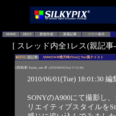
HOME
HELP
新規作成
新着記事
ツリー表示
[ スレッド内全1レス(親記事-1
■3374
/ 親記事)
A900のWB晴天時のStdとNtrl風テイスト
□投稿者/ kuma_san
＠
-(2010/06/01(Tue) 17:12:44)
2010/06/01(Tue) 18:01:3
SONYのA900にて撮影
リエイティブスタイルをSt