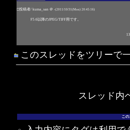
□投稿者/ kuma_san
＠
-(2011/10/31(Mon) 20:45:16)
F5.6以降のJPEG/TIFF用です。
13
このスレッドをツリーで
スレッド内ペ
この
入力内容にタグは利用で