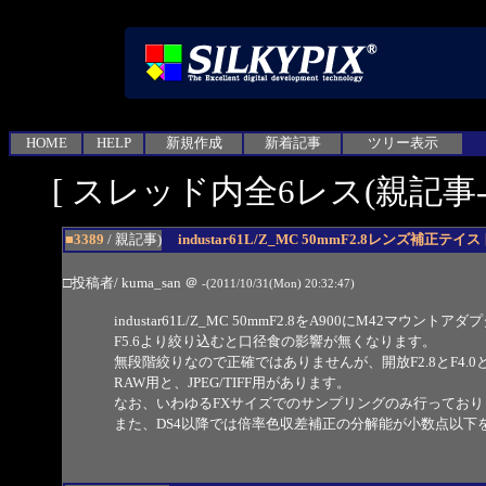
HOME
HELP
新規作成
新着記事
ツリー表示
[ スレッド内全6レス(親記事-6
■3389
/ 親記事)
industar61L/Z_MC 50mmF2.8レンズ補正テイス
□投稿者/ kuma_san
＠
-(2011/10/31(Mon) 20:32:47)
industar61L/Z_MC 50mmF2.8をA900にM42マ
F5.6より絞り込むと口径食の影響が無くなります。
無段階絞りなので正確ではありませんが、開放F2.8とF4.
RAW用と、JPEG/TIFF用があります。
なお、いわゆるFXサイズでのサンプリングのみ行っており
また、DS4以降では倍率色収差補正の分解能が小数点以下を