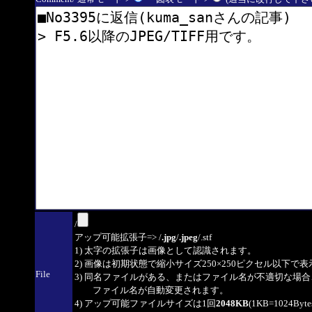
/
アップ可能拡張子=> /
.jpg
/
.jpeg
/.stf
1) 太字の拡張子は画像として認識されます。
2) 画像は初期状態で縮小サイズ250×250ピクセル以下で
File
3) 同名ファイルがある、またはファイル名が不適切な場合
ファイル名が自動変更されます。
4) アップ可能ファイルサイズは1回
2048KB
(1KB=1024By