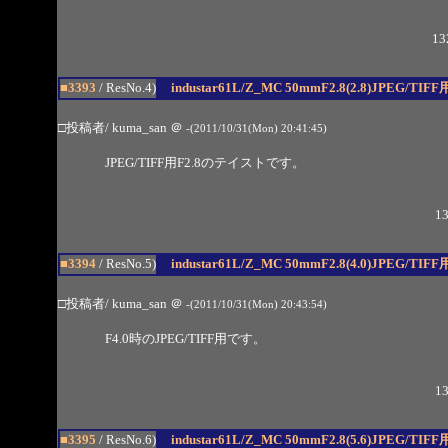
13
■3393
/ ResNo.4)
industar61L/Z_MC 50mmF2.8(2.8)JPEG/TIFF
□投稿者/ kuma_san
＠
-(2011/10/31(Mon) 20:41:45)
JPEG/TIFF用F2.8のテイストです。
13
■3394
/ ResNo.5)
industar61L/Z_MC 50mmF2.8(4.0)JPEG/TIFF
□投稿者/ kuma_san
＠
-(2011/10/31(Mon) 20:43:54)
F4.0時のJPEG/TIFF用です。
13
■3395
/ ResNo.6)
industar61L/Z_MC 50mmF2.8(5.6)JPEG/TIFF