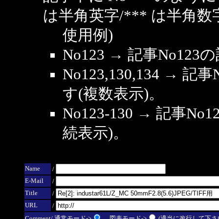
は半角英字/*** は半角数
使用例)
No123 → 記事No1
No123,130,134 → 
す(複数表示)。
No123-130 → 記事
続表示)。
Name
/
E-Mail
/
Title
/
URL
/
Comment/ 通常モード->
図表モード->
(適当に改行して下さい