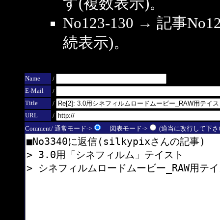
す(複数表示)。
No123-130 → 記事
続表示)。
Name
/
E-Mail
/
Title
/
URL
/
Comment/ 通常モード->
図表モード->
(適当に改行して下さい