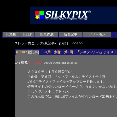
HOME
HELP
新規作成
新着記事
ツリー表示
[ スレッド内全8レス(親記事-8 表示) ] <<
0
>>
■3338
/ 親記事)
3.0用 創像 第6回 「シネフィルム」テイス
□投稿者/
silkypix
-(2009/11/09(Mon) 15:29:50)
２００９年１１月９日公開の、
「創像」第６回 「シネフィルム」テイスト全４種
の3.0用テイストファイルをアップロード致します。
特設サイトのダウンロードページで、うまくいかない方は
こちらでご入手して下さい。
この掲示板では、未圧縮ファイルがダウンロード出来ます