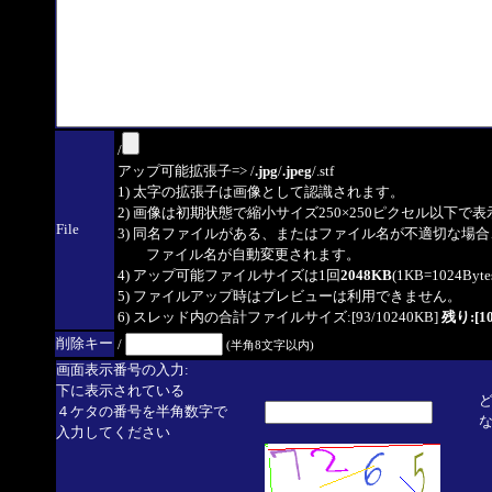
/
アップ可能拡張子=> /
.jpg
/
.jpeg
/.stf
1) 太字の拡張子は画像として認識されます。
2) 画像は初期状態で縮小サイズ250×250ピクセル以下で
File
3) 同名ファイルがある、またはファイル名が不適切な場合
ファイル名が自動変更されます。
4) アップ可能ファイルサイズは1回
2048KB
(1KB=1024By
5) ファイルアップ時はプレビューは利用できません。
6) スレッド内の合計ファイルサイズ:[93/10240KB]
残り:[10
削除キー
/
(半角8文字以内)
画面表示番号の入力:
下に表示されている
４ケタの番号を半角数字で
入力してください