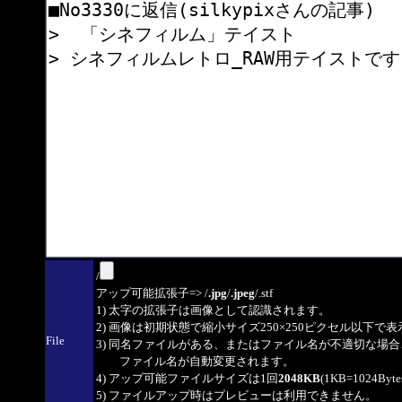
/
アップ可能拡張子=> /
.jpg
/
.jpeg
/.stf
1) 太字の拡張子は画像として認識されます。
2) 画像は初期状態で縮小サイズ250×250ピクセル以下で
File
3) 同名ファイルがある、またはファイル名が不適切な場合
ファイル名が自動変更されます。
4) アップ可能ファイルサイズは1回
2048KB
(1KB=1024By
5) ファイルアップ時はプレビューは利用できません。