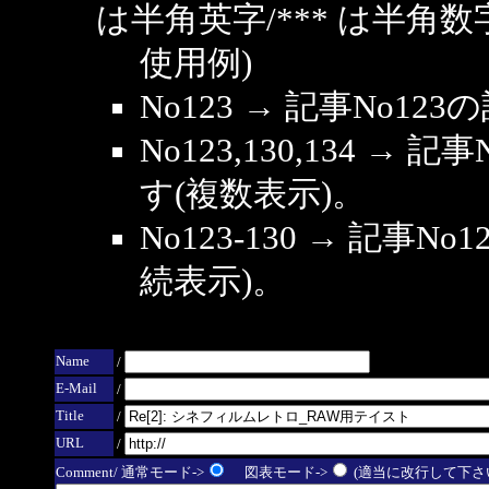
は半角英字/*** は半角数
使用例)
No123 → 記事No1
No123,130,134 → 
す(複数表示)。
No123-130 → 記事
続表示)。
Name
/
E-Mail
/
Title
/
URL
/
Comment/ 通常モード->
図表モード->
(適当に改行して下さい