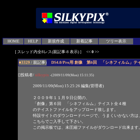
HOME
HELP
新規作成
新着記事
ツリー表示
[ スレッド内全8レス(親記事-8 表示) ] <<
0
>>
■3329
/ 親記事)
DS4.0/Pro用 創像 第6回 「シネフィルム」
□投稿者/
silkypix
-(2009/11/09(Mon) 15:11:35)
2009/11/09(Mon) 15:25:26 編集(管理者)
２００９年１１月９日公開の、
「創像」第６回 「シネフィルム」テイスト全４種
のテイストファイルをアップロード致します。
特設サイトのダウンロードページで、うまくいかない方は
こちらでご入手して下さい。
この掲示板では、未圧縮ファイルがダウンロード出来ます