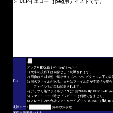
/
アップ可能拡張子=> /
.jpg
/
.jpeg
/.stf
1) 太字の拡張子は画像として認識されます。
2) 画像は初期状態で縮小サイズ250×250ピクセル以下で
File
3) 同名ファイルがある、またはファイル名が不適切な場合
ファイル名が自動変更されます。
4) アップ可能ファイルサイズは1回
2048KB
(1KB=1024By
5) ファイルアップ時はプレビューは利用できません。
6) スレッド内の合計ファイルサイズ:[87/10240KB]
残り:[10
削除キー
/
(半角8文字以内)