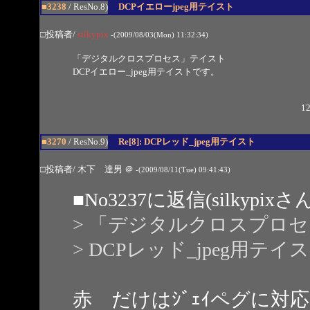
■3238
/ ResNo.8)
DCPイエローjpeg用テイスト
□投稿者/
silkypix
-(2009/08/03(Mon) 11:32:34)
「デジタルクロスプロセス」テイスト
DCPイエロー_jpeg用テイストです。
12
■3270
/ ResNo.9)
Re[8]: DCPレッド_jpeg用テイスト
□投稿者/ 木下 達男
＠
-(2009/08/11(Tue) 09:41:43)
■
No3237
に返信(silkypix
> 「デジタルクロスプロ
> DCPレッド_jpeg用テ
赤 だけはｼﾞｪｲペグに