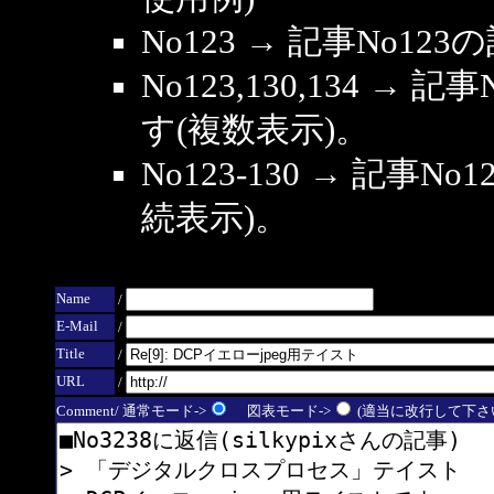
No123 → 記事No1
No123,130,134 → 
す(複数表示)。
No123-130 → 記事
続表示)。
Name
/
E-Mail
/
Title
/
URL
/
Comment/ 通常モード->
図表モード->
(適当に改行して下さい