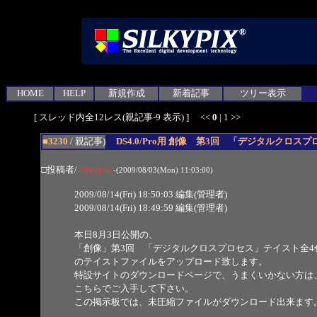
HOME
HELP
新規作成
新着記事
ツリー表示
[ スレッド内全12レス(親記事-9 表示) ] <<
0
|
1
>>
■3230
/ 親記事)
DS4.0/Pro用 創像 第3回 「デジタルクロス
□投稿者/
silkypix
-(2009/08/03(Mon) 11:03:00)
2009/08/14(Fri) 18:50:03 編集(管理者)
2009/08/14(Fri) 18:49:59 編集(管理者)
本日8月3日公開の、
「創像」第3回 「デジタルクロスプロセス」テイスト全4
のテイストファイルをアップロード致します。
特設サイトのダウンロードページで、うまくいかない方は
こちらでご入手して下さい。
この掲示板では、未圧縮ファイルがダウンロード出来ます