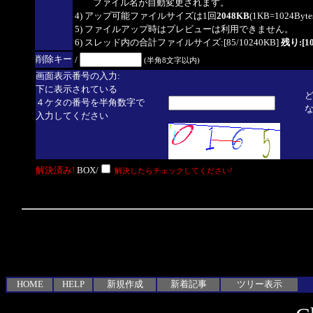
ファイル名が自動変更されます。
4) アップ可能ファイルサイズは1回
2048KB
(1KB=1024By
5) ファイルアップ時はプレビューは利用できません。
6) スレッド内の合計ファイルサイズ:[85/10240KB]
残り:[10
削除キー
/
(半角8文字以内)
画面表示番号の入力:
下に表示されている
４ケタの番号を半角数字で
入力してください
解決済み!
BOX/
解決したらチェックしてください!
HOME
HELP
新規作成
新着記事
ツリー表示