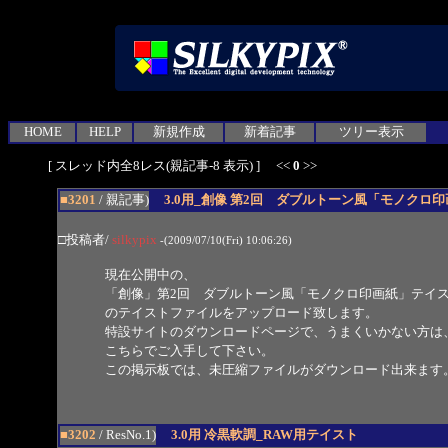
HOME
HELP
新規作成
新着記事
ツリー表示
[ スレッド内全8レス(親記事-8 表示) ] <<
0
>>
■3201
/ 親記事)
3.0用_創像 第2回 ダブルトーン風「モノクロ
□投稿者/
silkypix
-(2009/07/10(Fri) 10:06:26)
現在公開中の、
「創像」第2回 ダブルトーン風「モノクロ印画紙」テイス
のテイストファイルをアップロード致します。
特設サイトのダウンロードページで、うまくいかない方は
こちらでご入手して下さい。
この掲示板では、未圧縮ファイルがダウンロード出来ます
■3202
/ ResNo.1)
3.0用 冷黒軟調_RAW用テイスト