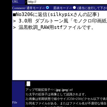
URL
/
Comment/ 通常モード->
図表モード->
(適当に改行して下さい
/
アップ可能拡張子=> /
.jpg
/
.jpeg
/.stf
1) 太字の拡張子は画像として認識されます。
2) 画像は初期状態で縮小サイズ250×250ピクセル以下で
File
3) 同名ファイルがある、またはファイル名が不適切な場合