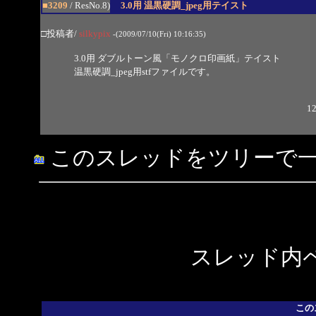
■3209
/ ResNo.8)
3.0用 温黒硬調_jpeg用テイスト
□投稿者/
silkypix
-(2009/07/10(Fri) 10:16:35)
3.0用 ダブルトーン風「モノクロ印画紙」テイスト
温黒硬調_jpeg用stfファイルです。
12
このスレッドをツリーで
スレッド内ペ
この