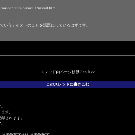
ior/contents/biyori01/install.html
ていうテイストのことを話題にしているはずです。
スレッド内ページ移動 / <<
0
>>
このスレッドに書きこむ
。
す。
ります。
記録されます。
す。