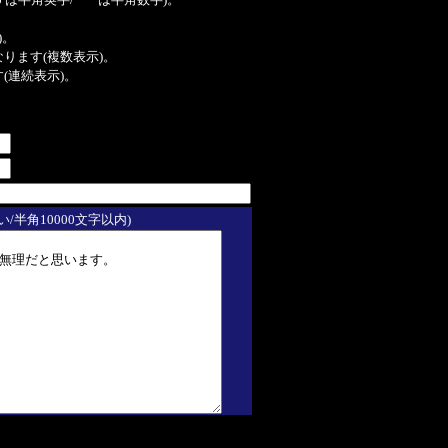
は半角英字/*** は半角数字)。
)。
ンクになります(複数表示)。
ます(連続表示)。
/半角10000文字以内)