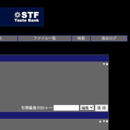
示
ファイル一覧
検索
過去ログ
▼
■
引用返信
削除キー/
▲
▼
■