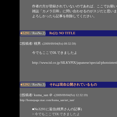
作者の方が登録されていないのであれば、ここでお願い
雑誌「カメラ日和」に問い合わせるのがスジだと思いま
よろしかったら記事を削除してください。
■3291
/ ResNo.2)
Re[2]: NO TITLE
□投稿者/ 桃男
-(2009/09/04(Fri) 09:32:59)
今でもここでDLできましたよ
http://www.isl.co.jp/SILKYPIX/japanese/special/photointeri
■3292
/ ResNo.3)
それは現在公開されているもの
□投稿者/ kuma_san
＠
-(2009/09/04(Fri) 12:32:19)
http://homepage.mac.com/kuma_san/art_tast/
■
No3291
に返信(桃男さんの記事)
> 今でもここでDLできましたよ