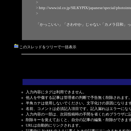
>
>
http://www.isl.co.jp/SILKYPIX/japanese/special/photointer
>
「かっこいい」「さわやか」じゃない「カメラ日和」っ
このスレッドをツリーで一括表示
入力内容にタグは利用できません。
他人を中傷する記事は管理者の判断で予告無く削除されます
半角カナは使用しないでください。文字化けの原因になりま
名前、コメントは必須記入項目です。記入漏れはエラーにな
入力内容の一部は、次回投稿時の手間を省くためブラウザに
削除キーを覚えておくと、自分の記事の編集・削除ができま
URLは自動的にリンクされます。