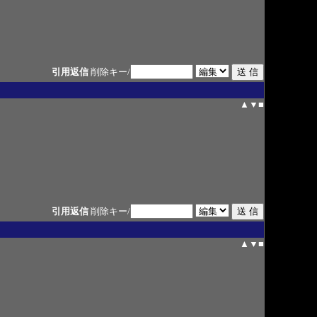
引用返信
削除キー/
▲
▼
■
引用返信
削除キー/
▲
▼
■