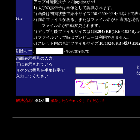
アップ可能拡張子=> /
.jpg
/
.jpeg
/.stf
1) 太字の拡張子は画像として認識されます。
2) 画像は初期状態で縮小サイズ250×250ピクセル以下で
File
3) 同名ファイルがある、またはファイル名が不適切な場合
ファイル名が自動変更されます。
4) アップ可能ファイルサイズは1回
2048KB
(1KB=1024By
5) ファイルアップ時はプレビューは利用できません。
6) スレッド内の合計ファイルサイズ:[0/10240KB]
残り:[10
削除キー
/
(半角8文字以内)
画面表示番号の入力:
下に表示されている
４ケタの番号を半角数字で
入力してください
解決済み!
BOX/
解決したらチェックしてください!