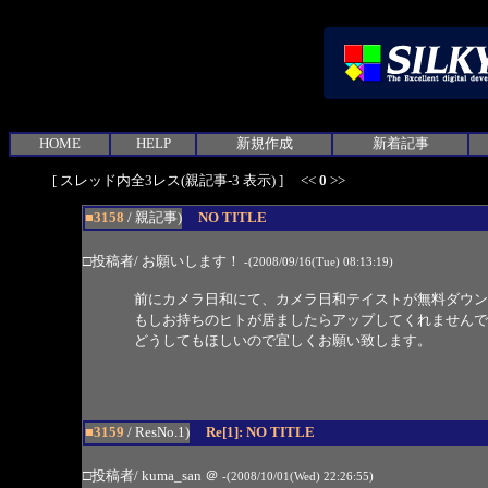
HOME
HELP
新規作成
新着記事
[ スレッド内全3レス(親記事-3 表示) ] <<
0
>>
■3158
/ 親記事)
NO TITLE
□投稿者/ お願いします！
-(2008/09/16(Tue) 08:13:19)
前にカメラ日和にて、カメラ日和テイストが無料ダウン
もしお持ちのヒトが居ましたらアップしてくれませんで
どうしてもほしいので宜しくお願い致します。
■3159
/ ResNo.1)
Re[1]: NO TITLE
□投稿者/ kuma_san
＠
-(2008/10/01(Wed) 22:26:55)