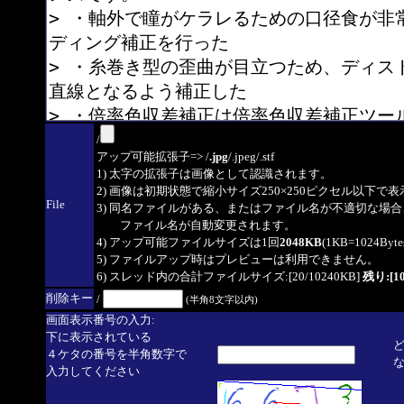
/
アップ可能拡張子=> /
.jpg
/.jpeg/.stf
1) 太字の拡張子は画像として認識されます。
2) 画像は初期状態で縮小サイズ250×250ピクセル以下で
File
3) 同名ファイルがある、またはファイル名が不適切な場合
ファイル名が自動変更されます。
4) アップ可能ファイルサイズは1回
2048KB
(1KB=1024By
5) ファイルアップ時はプレビューは利用できません。
6) スレッド内の合計ファイルサイズ:[20/10240KB]
残り:[10
削除キー
/
(半角8文字以内)
画面表示番号の入力:
下に表示されている
４ケタの番号を半角数字で
入力してください