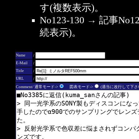
す(複数表示)。
No123-130 → 記事
続表示)。
Name
/
E-Mail
/
Title
/
URL
/
Comment/ 通常モード->
図表モード->
(適当に改行して下さい