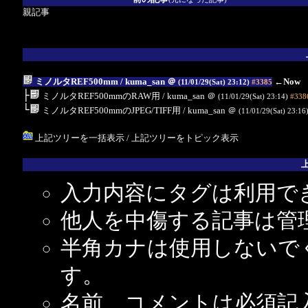
親記事
ミノルタREF500mm
/ kuma_san
＠
←Now
(11/01/29(Sat) 23:12)
#3385
├
ミノルタREF500mmのRAW用
/ kuma_san
＠
(11/01/29(Sat) 23:14)
#338
└
ミノルタREF500mmのJPEG/TIFF用
/ kuma_san
＠
(11/01/29(Sat) 23:16
上記ツリーを一括表示
/
上記ツリーをトピック表示
入力内容にタグは利用で
他人を中傷する記事は管
半角カナは使用しないで
す。
名前、コメントは必須記