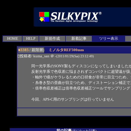
HOME
HELP
新規作成
新着記事
ツリー表示
■3385
/ 親階層)
ミノルタREF500mm
□投稿者/ kuma_san
＠
-(2011/01/29(Sat) 23:12:49)
同一光学系のSONY製もディスコンになってしまいました
反射光学系で色収差に悩まされずコンパクトに超望遠が扱
・軸外で瞳がケラレるための口径食が非常に目立つため、
・糸巻き型の歪曲が目立つため、ディストーション補正で
・倍率色収差補正は倍率色収差補正ツールでサンプリング
今回、APS-C用のサンプリングは行っていません
前の記事
(元になった記事)