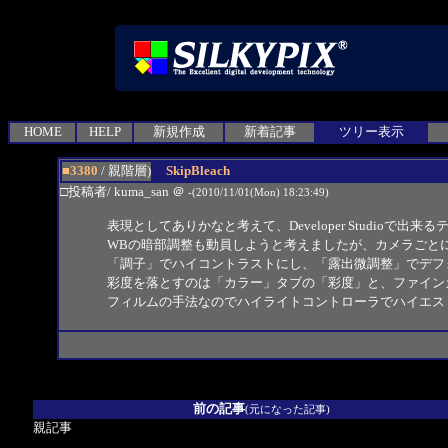
HOME
HELP
新規作成
新着記事
ツリー表示
■3380
/ 親階層)
SkipBleach
□投稿者/ kuma_san
＠
-(2010/11/01(Mon) 18:23:49)
表現としてありかなと考えて、Developer Studioで出
WBの暗部調整も動員しようと考えましたが、カメラごと
「調子」でハイコントラストにし、「露出微調整」でデフォ
彩度を落とすのは「カラー」タブの「彩度」と、ファイン
フィルムの手法なのでハイライトコントローラでハイエス
前の記事
(元になった記事)
親記事