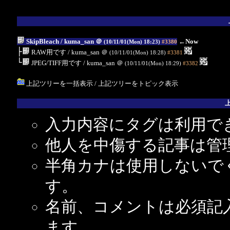
SkipBleach
/ kuma_san
＠
←Now
(10/11/01(Mon) 18:23)
#3380
├
RAW用です
/ kuma_san
＠
(10/11/01(Mon) 18:28)
#3381
└
JPEG/TIFF用です
/ kuma_san
＠
(10/11/01(Mon) 18:29)
#3382
上記ツリーを一括表示
/
上記ツリーをトピック表示
入力内容にタグは利用で
他人を中傷する記事は管
半角カナは使用しないで
す。
名前、コメントは必須記
ます。