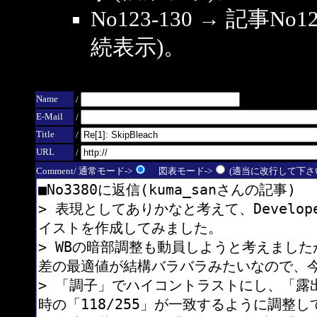
No123-130 → 記事
続表示)。
Name
/
E-Mail
/
Title
/
URL
/
Comment/ 通常モード->
図表モード->
(適当に改行して下さい