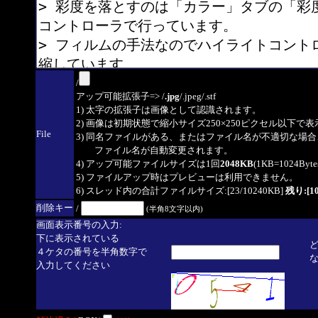
/
アップ可能拡張子=> /
.jpg
/.jpeg/.stf
1) 太字の拡張子は画像として認識されます。
2) 画像は初期状態で縮小サイズ250×250ピクセル以下で
File
3) 同名ファイルがある、またはファイル名が不適切な場合
ファイル名が自動変更されます。
4) アップ可能ファイルサイズは1回
2048KB
(1KB=1024By
5) ファイルアップ時はプレビューは利用できません。
6) スレッド内の合計ファイルサイズ:[23/10240KB]
残り:[10
削除キー
/
(半角8文字以内)
画面表示番号の入力:
下に表示されている
４ケタの番号を半角数字で
入力してください