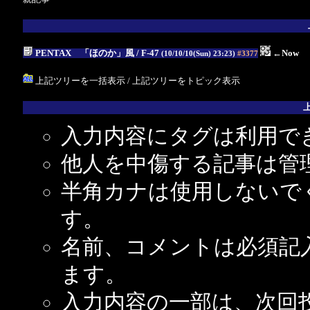
PENTAX 「ほのか」風
/ F-47
←Now
(10/10/10(Sun) 23:23)
#3377
上記ツリーを一括表示
/
上記ツリーをトピック表示
入力内容にタグは利用で
他人を中傷する記事は管
半角カナは使用しないで
す。
名前、コメントは必須記
ます。
入力内容の一部は、次回