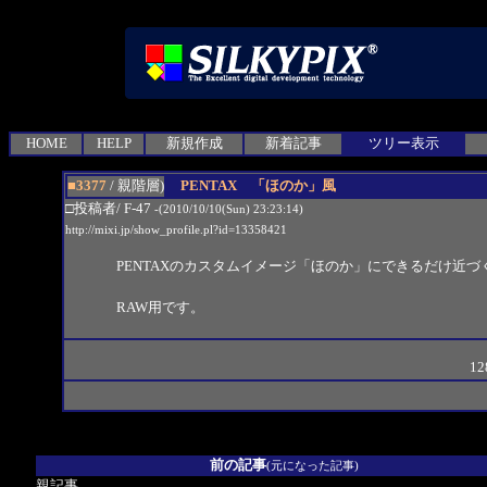
HOME
HELP
新規作成
新着記事
ツリー表示
■3377
/ 親階層)
PENTAX 「ほのか」風
□投稿者/ F-47
-(2010/10/10(Sun) 23:23:14)
http://mixi.jp/show_profile.pl?id=13358421
PENTAXのカスタムイメージ「ほのか」にできるだけ近
RAW用です。
12
前の記事
(元になった記事)
親記事