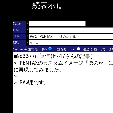
続表示)。
Name
/
E-Mail
/
Title
/
URL
/
Comment/ 通常モード->
図表モード->
(適当に改行して下さい