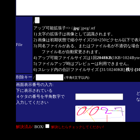
/
アップ可能拡張子=> /
.jpg
/.jpeg/.stf
1) 太字の拡張子は画像として認識されます。
2) 画像は初期状態で縮小サイズ250×250ピクセル以下で
File
3) 同名ファイルがある、またはファイル名が不適切な場合
ファイル名が自動変更されます。
4) アップ可能ファイルサイズは1回
2048KB
(1KB=1024By
5) ファイルアップ時はプレビューは利用できません。
6) スレッド内の合計ファイルサイズ:[31/10240KB]
残り:[10
削除キー
/
(半角8文字以内)
画面表示番号の入力:
下に表示されている
４ケタの番号を半角数字で
入力してください
解決済み!
BOX/
解決したらチェックしてください!