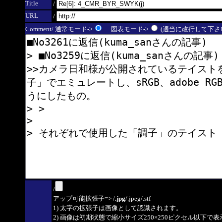
Title
/
URL
/
Comment/ 通常モード->
図表モード->
(適当に改行して下さい
/
アップ可能拡張子=> /
.jpg
/.jpeg/.stf
1) 太字の拡張子は画像として認識されます。
2) 画像は初期状態で縮小サイズ250×250ピクセル以下で