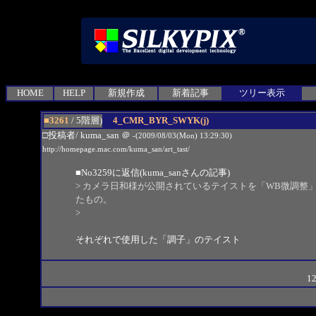
HOME
HELP
新規作成
新着記事
ツリー表示
■3261
/ 5階層)
4_CMR_BYR_SWYK(j)
□投稿者/ kuma_san
＠
-(2009/08/03(Mon) 13:29:30)
http://homepage.mac.com/kuma_san/art_tast/
■
No3259
に返信(kuma_sanさんの記事)
> カメラ日和様が公開されているテイストを「WB微調整」と
たもの。
>
それぞれで使用した「調子」のテイスト
12