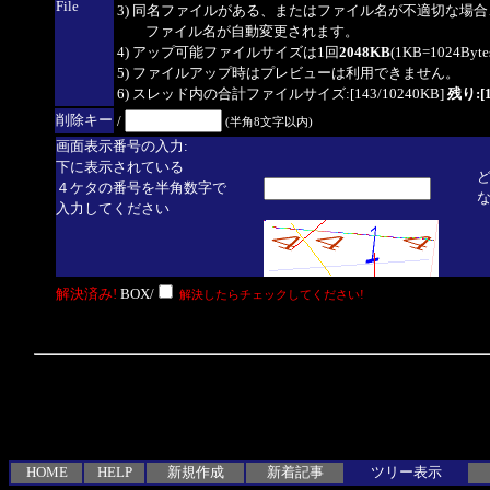
File
3) 同名ファイルがある、またはファイル名が不適切な場合
ファイル名が自動変更されます。
4) アップ可能ファイルサイズは1回
2048KB
(1KB=1024By
5) ファイルアップ時はプレビューは利用できません。
6) スレッド内の合計ファイルサイズ:[143/10240KB]
残り:[1
削除キー
/
(半角8文字以内)
画面表示番号の入力:
下に表示されている
４ケタの番号を半角数字で
入力してください
解決済み!
BOX/
解決したらチェックしてください!
HOME
HELP
新規作成
新着記事
ツリー表示