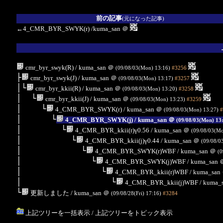
前の記事
(元になった記事)
←4_CMR_BYR_SWYK(r)
/kuma_san
＠
cmr_byr_swyk(R)
/ kuma_san
＠
(09/08/03(Mon) 13:16)
#3256
├
cmr_byr_swyk(J)
/ kuma_san
＠
(09/08/03(Mon) 13:17)
#3257
│└
cmr_byr_kkii(R)
/ kuma_san
＠
(09/08/03(Mon) 13:20)
#3258
│ └
cmr_byr_kkii(J)
/ kuma_san
＠
(09/08/03(Mon) 13:23)
#3259
│ └
4_CMR_BYR_SWYK(r)
/ kuma_san
＠
(09/08/03(Mon) 13:27)
#
│ └
4_CMR_BYR_SWYK(j)
/ kuma_san
＠
(09/08/03(Mon) 13
│ └
4_CMR_BYR_kkii(r)γ0.56
/ kuma_san
＠
(09/08/03(M
│ └
4_CMR_BYR_kkii(j)γ0.44
/ kuma_san
＠
(09/08/0
│ └
4_CMR_BYR_SWYK(r)WBF
/ kuma_san
＠
(0
│ └
4_CMR_BYR_SWYK(j)WBF
/ kuma_san
│ └
4_CMR_BYR_kkii(r)WBF
/ kuma_san
│ └
4_CMR_BYR_kkii(j)WBF
/ kuma_
└
更新しました
/ kuma_san
＠
(09/08/28(Fri) 17:16)
#3284
上記ツリーを一括表示
/
上記ツリーをトピック表示