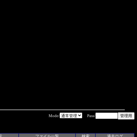
Mode/
Pass/
示
ファイル一覧
検索
過去ログ