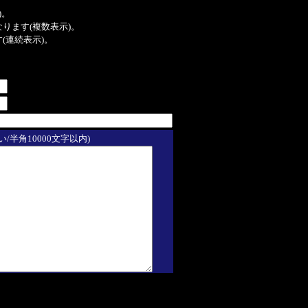
)。
ンクになります(複数表示)。
ます(連続表示)。
/半角10000文字以内)