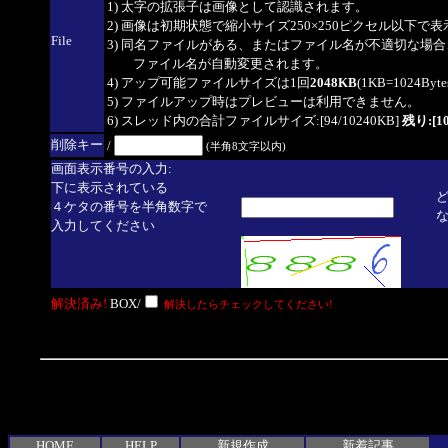
1) 太字の拡張子は画像として認識されます。
2) 画像は初期状態で縮小サイズ250×250ピクセル以下で
File
3) 同名ファイルがある、またはファイル名が不適切な場合
ファイル名が自動変更されます。
4) アップ可能ファイルサイズは1回
2048KB
(1KB=1024By
5) ファイルアップ時はプレビューは利用できません。
6) スレッド内の合計ファイルサイズ:[94/10240KB]
残り:[10
削除キー
/
(半角8文字以内)
画面表示番号の入力:
下に表示されている
４ケタの番号を半角数字で
入力してください
解決済み!
BOX/
解決したらチェックしてください!
HOME
HELP
新規作成
新着記事