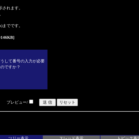
表示されます。
、
tes)までです。
146KB]
どうして番号の入力が必要
なのですか？
プレビュー/
ツリー表示
スレッド表示
トピック表