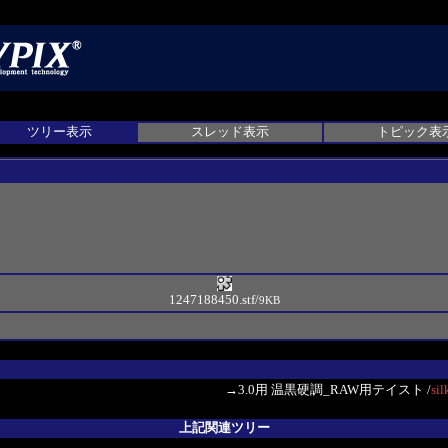
ツリー表示
スレッド表示
トピック表
1247188450.stf
/
9KB
→3.0用 温黒硬調_RAW用テイスト
/
sil
上記関連ツリー