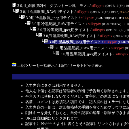
3.0用_創像 第2回 ダブルトーン風「モノ..
/
silkypix
(09/07/10(Fri) 1
└
3.0用 冷黒軟調_RAW用テイスト
/
silkypix
(09/07/10(Fri) 10:08)
#3202
└
3.0用 冷黒軟調_jpeg用テイスト
/
silkypix
(09/07/10(Fri) 10:09)
#3
└
3.0用 冷黒硬調_RAW用テイスト
/
silkypix
(09/07/10(Fri) 10:1
└
3.0用 冷黒硬調_jpeg用テイスト
/
silkypix
(09/07/10(Fri) 1
└
3.0用 温黒軟調_RAW用テイスト
/
silkypix
(09/07/10(F
└
3.0用 温黒軟調_jpeg用テイスト
/
silkypix
(09/07/
└
3.0用 温黒硬調_RAW用テイスト
/
silkypix
(0
└
3.0用 温黒硬調_jpeg用テイスト
/
silkypix
上記ツリーを一括表示
/
上記ツリーをトピック表示
入力内容にタグは利用できません。
他人を中傷する記事は管理者の判断で予告無く削除されます
半角カナは使用しないでください。文字化けの原因になりま
名前、コメントは必須記入項目です。記入漏れはエラーにな
入力内容の一部は、次回投稿時の手間を省くためブラウザに
削除キーを覚えておくと、自分の記事の編集・削除ができま
URLは自動的にリンクされます。
記事中に No*** のように書くとその記事にリンクされます(No 