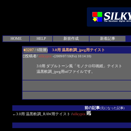
HOME
HELP
新規作成
新着記事
■3207
/ 6階層)
3.0用 温黒軟調_jpeg用テイスト
□投稿者/
silkypix
-(2009/07/10(Fri) 10:14:10)
3.0用 ダブルトーン風「モノクロ印画紙」テイスト
温黒軟調_jpeg用stfファイルです。
前の記事
(元になった記事)
←3.0用 温黒軟調_RAW用テイスト
/
silkypix