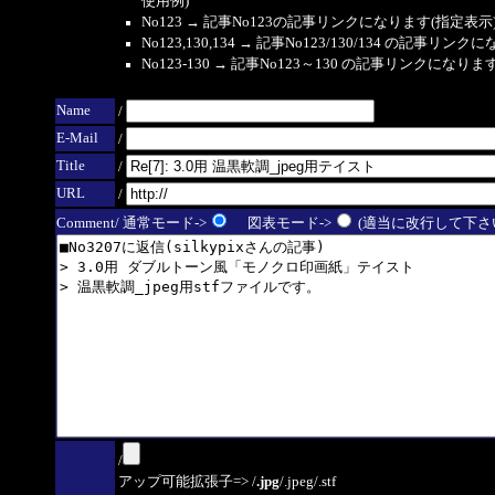
使用例)
No123 → 記事No123の記事リンクになります(指定表示
No123,130,134 → 記事No123/130/134 の記事リ
No123-130 → 記事No123～130 の記事リンクになり
Name
/
E-Mail
/
Title
/
URL
/
Comment/ 通常モード->
図表モード->
(適当に改行して下さい
/
アップ可能拡張子=> /
.jpg
/.jpeg/.stf