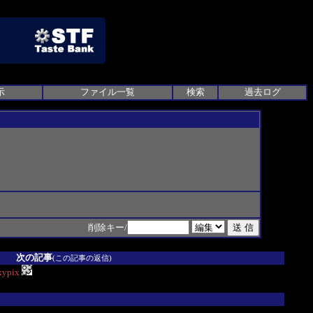
示
ファイル一覧
検索
過去ログ
削除キー/
次の記事
(この記事の返信)
kypix