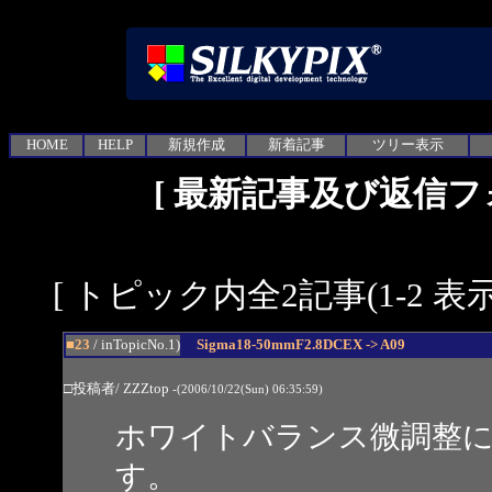
HOME
HELP
新規作成
新着記事
ツリー表示
[
最新記事及び返信フ
[ トピック内全2記事(1-2 表示
■23
/ inTopicNo.1)
Sigma18-50mmF2.8DCEX -> A09
□投稿者/ ZZZtop
-(2006/10/22(Sun) 06:35:59)
ホワイトバランス微調整
す。