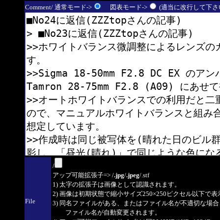
Comment/ 通常モード->
図表モード->
(適当に改行して下さい
/
アップ可能拡張子=> /
.jpg
/
.jpeg
/.stf
1) 太字の拡張子は画像として認識されます。
2) 画像は初期状態で縮小サイズ250×250ピクセル以下で
File
3) 同名ファイルがある、またはファイル名が不適切な場合
ファイル名が自動変更されます。