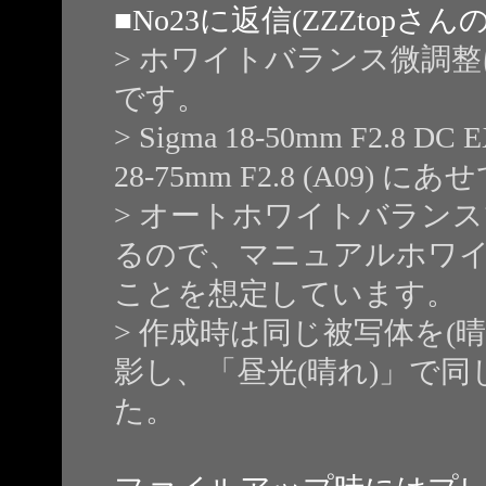
■
No23
に返信(ZZZtopさん
> ホワイトバランス微調
です。
> Sigma 18-50mm F2.
28-75mm F2.8 (A09)
> オートホワイトバラン
るので、マニュアルホワ
ことを想定しています。
> 作成時は同じ被写体を(
影し、「昼光(晴れ)」で
た。