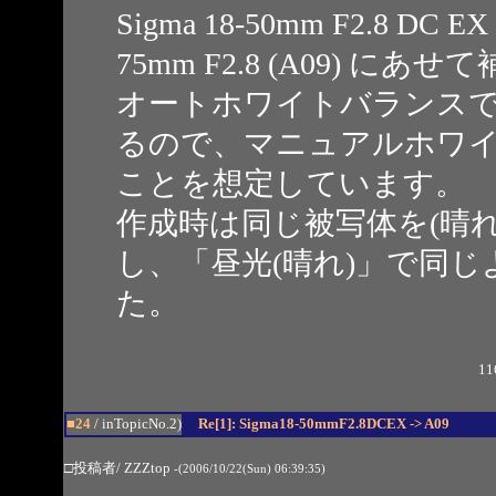
Sigma 18-50mm F2.8 D
75mm F2.8 (A09) に
オートホワイトバランスで
るので、マニュアルホワ
ことを想定しています。
作成時は同じ被写体を(晴
し、「昼光(晴れ)」で同
た。
11
■24
/ inTopicNo.2)
Re[1]: Sigma18-50mmF2.8DCEX -> A09
□投稿者/ ZZZtop
-(2006/10/22(Sun) 06:39:35)