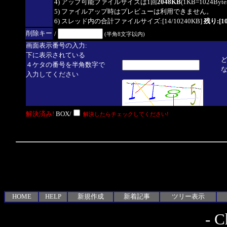
4) アップ可能ファイルサイズは1回
2048KB
(1KB=1024By
5) ファイルアップ時はプレビューは利用できません。
6) スレッド内の合計ファイルサイズ:[14/10240KB]
残り:[10
削除キー
/
(半角8文字以内)
画面表示番号の入力:
下に表示されている
４ケタの番号を半角数字で
入力してください
解決済み!
BOX/
解決したらチェックしてください!
HOME
HELP
新規作成
新着記事
ツリー表示
-
C