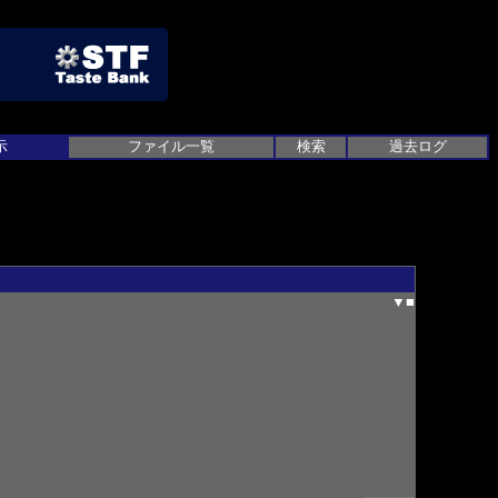
示
ファイル一覧
検索
過去ログ
▼
■