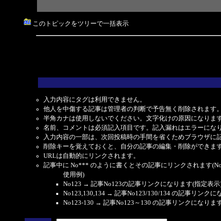
このトピックをツリーで一括表示
入力内容にタグは利用できません。
他人を中傷する記事は管理者の判断で予告無く削除されます
半角カナは使用しないでください。文字化けの原因になりま
名前、コメントは必須記入項目です。記入漏れはエラーにな
入力内容の一部は、次回投稿時の手間を省くためブラウザに
削除キーを覚えておくと、自分の記事の編集・削除ができま
URLは自動的にリンクされます。
記事中に No*** のように書くとその記事にリンクされます(No 
使用例)
No123 → 記事No123の記事リンクになります(指定表示
No123,130,134 → 記事No123/130/134 の記事リ
No123-130 → 記事No123～130 の記事リンクになり