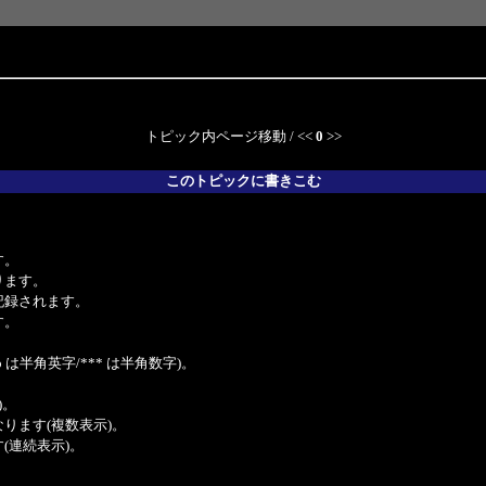
トピック内ページ移動 / <<
0
>>
このトピックに書きこむ
。
す。
ります。
記録されます。
す。
は半角英字/*** は半角数字)。
)。
ンクになります(複数表示)。
ます(連続表示)。