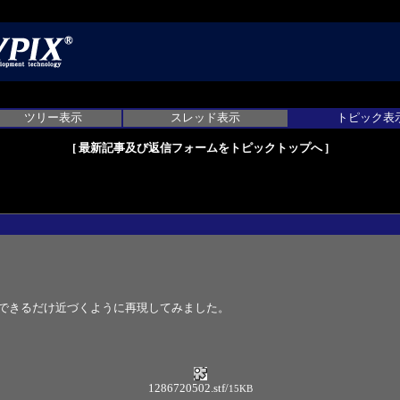
ツリー表示
スレッド表示
トピック表
[
最新記事及び返信フォームをトピックトップへ
]
にできるだけ近づくように再現してみました。
1286720502.stf
/
15KB