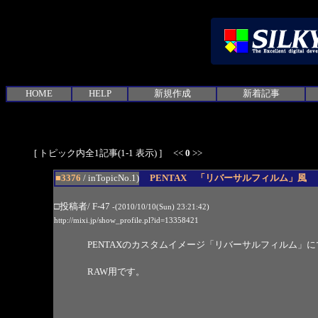
HOME
HELP
新規作成
新着記事
[ トピック内全1記事(1-1 表示) ] <<
0
>>
■3376
/ inTopicNo.1)
PENTAX 「リバーサルフィルム」風
□投稿者/ F-47
-(2010/10/10(Sun) 23:21:42)
http://mixi.jp/show_profile.pl?id=13358421
PENTAXのカスタムイメージ「リバーサルフィルム」
RAW用です。