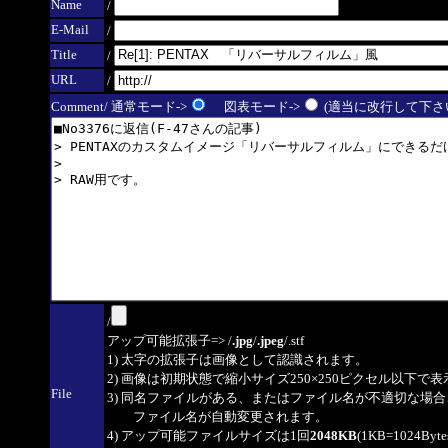
Name
/
E-Mail
/
Title
/
URL
/
Comment/ 通常モード->
図表モード->
(適当に改行して下さい
/
アップ可能拡張子=> /
.jpg
/
.jpeg
/.stf
1) 太字の拡張子は画像として認識されます。
2) 画像は初期状態で縮小サイズ250×250ピクセル以下で
File
3) 同名ファイルがある、またはファイル名が不適切な場合
ファイル名が自動変更されます。
4) アップ可能ファイルサイズは1回
2048KB
(1KB=1024By