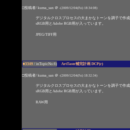
□投稿者/ kuma_san
＠
-(2009/12/04(Fri) 18:34:08)
デジタルクロスプロセスの大まかなトーンを調子で作成
sRGB用とAdobe RGB用が入っています。
JPEG/TIFF用
■3349
/ inTopicNo.6)
ArtTaste補完計画 DCP(r)
□投稿者/ kuma_san
＠
-(2009/12/04(Fri) 18:32:34)
デジタルクロスプロセスの大まかなトーンを調子で作成
sRGB用とAdobe RGB用が入っています。
RAW用