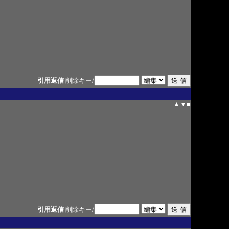
引用返信
削除キー/
▲
▼
■
引用返信
削除キー/