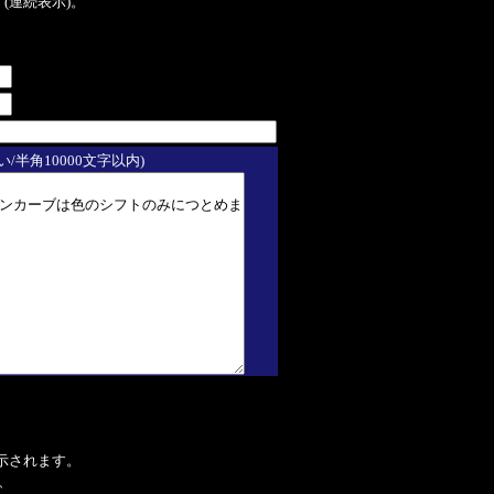
ます(連続表示)。
/半角10000文字以内)
表示されます。
、