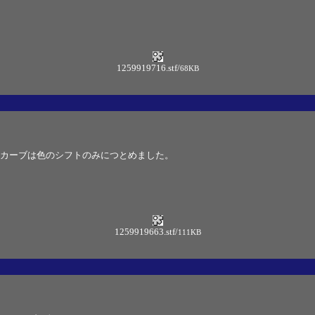
1259919716.stf
/
68KB
カーブは色のシフトのみにつとめました。
1259919663.stf
/
111KB