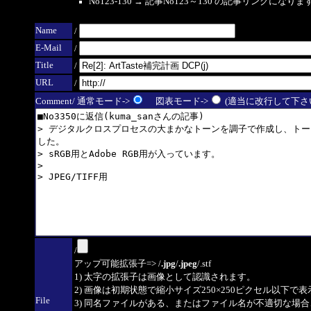
No123-130 → 記事No123～130 の記事リンクになり
Name
/
E-Mail
/
Title
/
URL
/
Comment/ 通常モード->
図表モード->
(適当に改行して下さい
/
アップ可能拡張子=> /
.jpg
/
.jpeg
/.stf
1) 太字の拡張子は画像として認識されます。
2) 画像は初期状態で縮小サイズ250×250ピクセル以下で
File
3) 同名ファイルがある、またはファイル名が不適切な場合