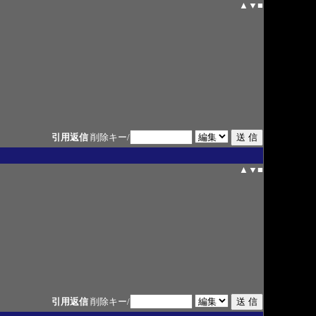
▲
▼
■
引用返信
削除キー/
▲
▼
■
引用返信
削除キー/