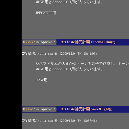
sRGB用とAdobe RGB用が入っています。
JPEG/TIFF用
■3353
/ inTopicNo.2)
ArtTaste補完計画 CinemaFilm(r)
□投稿者/ kuma_san
＠
-(2009/12/04(Fri) 18:41:03)
シネフィルムの大まかなトーンを調子で作成し、トーン
sRGB用とAdobe RGB用が入っています。
RAW用
■3352
/ inTopicNo.3)
ArtTaste補完計画 SweetLight(j)
□投稿者/ kuma_san
＠
-(2009/12/04(Fri) 18:37:41)