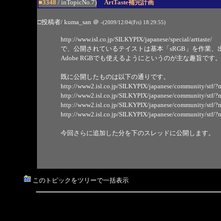
■3348
/ inTopicNo.7)
ArtTaste補完計画
□投稿者/ kuma_san
＠
-(2009/12/04(Fri) 18:29:55)
http://www.isl.co.jp/SILKYPIX/japanese/special/arttaste/
で、公開されているテイストは基本「sRGB」を作業
Adobe RGBでも使えるようにというのが主な趣旨です
既に公開したものは以下の通りです。
http://www2.isl.co.jp/SILKYPIX/japanese/community/s
http://www2.isl.co.jp/SILKYPIX/japanese/community/s
http://www2.isl.co.jp/SILKYPIX/japanese/community/s
http://www2.isl.co.jp/SILKYPIX/japanese/community/s
今回さらに追加した分を下のスレッドに公開します。
このトピックをツリーで一括表示