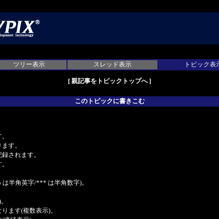
ツリー表示
スレッド表示
トピック表
[
親記事をトピックトップへ
]
このトピックに書きこむ
。
す。
ります。
記録されます。
す。
は半角英字/*** は半角数字)。
)。
ンクになります(複数表示)。