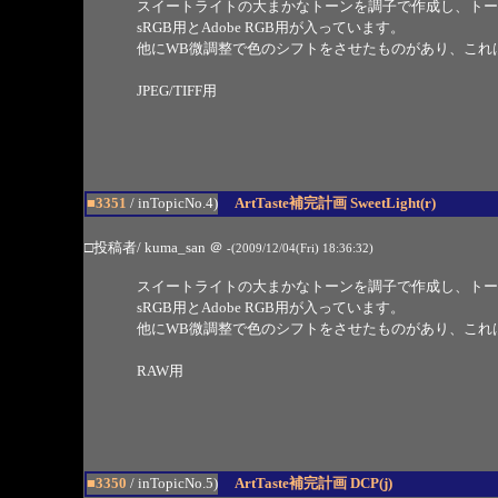
スイートライトの大まかなトーンを調子で作成し、トー
sRGB用とAdobe RGB用が入っています。
他にWB微調整で色のシフトをさせたものがあり、これ
JPEG/TIFF用
■3351
/ inTopicNo.4)
ArtTaste補完計画 SweetLight(r)
□投稿者/ kuma_san
＠
-(2009/12/04(Fri) 18:36:32)
スイートライトの大まかなトーンを調子で作成し、トー
sRGB用とAdobe RGB用が入っています。
他にWB微調整で色のシフトをさせたものがあり、これ
RAW用
■3350
/ inTopicNo.5)
ArtTaste補完計画 DCP(j)