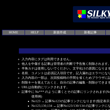
HOME
HELP
新規作成
新着記事
入力内容にタグは利用できません。
他人を中傷する記事は管理者の判断で予告無く削除されます
半角カナは使用しないでください。文字化けの原因になりま
名前、コメントは必須記入項目です。記入漏れはエラーにな
入力内容の一部は、次回投稿時の手間を省くためブラウザに
削除キーを覚えておくと、自分の記事の編集・削除ができま
URLは自動的にリンクされます。
記事中に No*** のように書くとその記事にリンクされます(No 
使用例)
No123 → 記事No123の記事リンクになります(指定表示
No123,130,134 → 記事No123/130/134 の記事リ