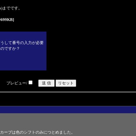
tes)までです。
699KB]
どうして番号の入力が必要
なのですか？
プレビュー/
カーブは色のシフトのみにつとめました。