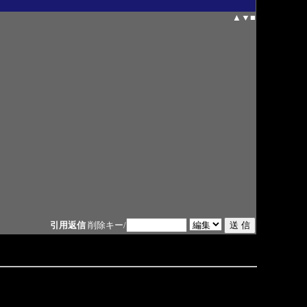
▲
▼
■
引用返信
削除キー/