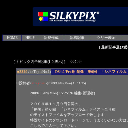
HOME
HELP
新規作成
新着記事
ツリー表示
[
最新記事及び返
[ トピック内全9記事(1-9 表示) ] <<
0
>>
■3329
/ inTopicNo.1)
DS4.0/Pro用 創像 第6回 「シネフィ
□投稿者/
silkypix
-(2009/11/09(Mon) 15:11:35)
2009/11/09(Mon) 15:25:26 編集(管理者)
２００９年１１月９日公開の、
「創像」第６回 「シネフィルム」テイスト全４種
のテイストファイルをアップロード致します。
特設サイトのダウンロードページで、うまくいかない方は
こちらでご入手して下さい。