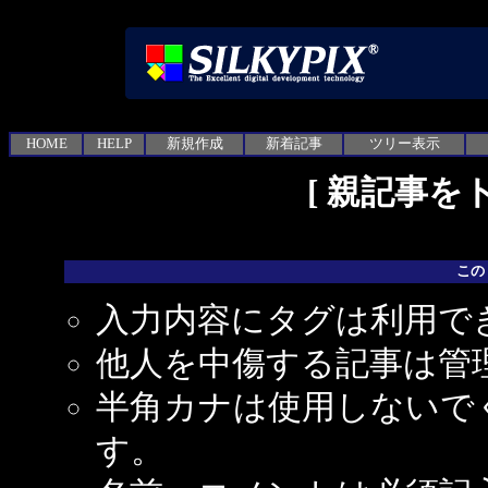
HOME
HELP
新規作成
新着記事
ツリー表示
[
親記事を
この
入力内容にタグは利用で
他人を中傷する記事は管
半角カナは使用しないで
す。