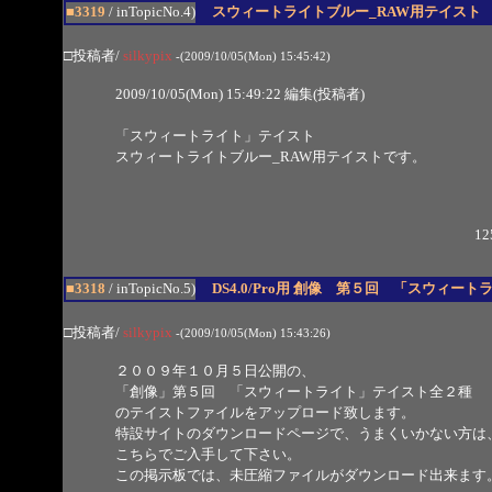
■3319
/ inTopicNo.4)
スウィートライトブルー_RAW用テイスト
□投稿者/
silkypix
-(2009/10/05(Mon) 15:45:42)
2009/10/05(Mon) 15:49:22 編集(投稿者)
「スウィートライト」テイスト
スウィートライトブルー_RAW用テイストです。
12
■3318
/ inTopicNo.5)
DS4.0/Pro用 創像 第５回 「スウィー
□投稿者/
silkypix
-(2009/10/05(Mon) 15:43:26)
２００９年１０月５日公開の、
「創像」第５回 「スウィートライト」テイスト全２種
のテイストファイルをアップロード致します。
特設サイトのダウンロードページで、うまくいかない方は
こちらでご入手して下さい。
この掲示板では、未圧縮ファイルがダウンロード出来ます