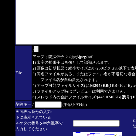
/
アップ可能拡張子=> /
.jpg
/
.jpeg
/.stf
1) 太字の拡張子は画像として認識されます。
2) 画像は初期状態で縮小サイズ250×250ピクセル以下で
File
3) 同名ファイルがある、またはファイル名が不適切な場合
ファイル名が自動変更されます。
4) アップ可能ファイルサイズは1回
2048KB
(1KB=1024By
5) ファイルアップ時はプレビューは利用できません。
6) スレッド内の合計ファイルサイズ:[44/10240KB]
残り:[10
削除キー
/
(半角8文字以内)
画面表示番号の入力:
下に表示されている
４ケタの番号を半角数字で
入力してください