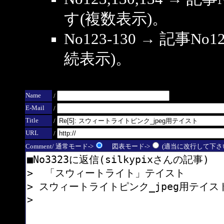
す(複数表示)。
No123-130 → 記事
続表示)。
Name
/
E-Mail
/
Title
/
URL
/
Comment/ 通常モード->
図表モード->
(適当に改行して下さい