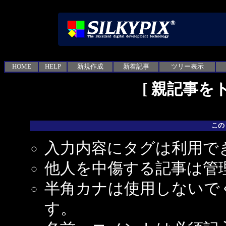
HOME
HELP
新規作成
新着記事
ツリー表示
[
親記事を
この
入力内容にタグは利用で
他人を中傷する記事は管
半角カナは使用しないで
す。