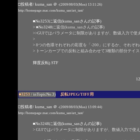
□投稿者/ kuma_san
＠
-(2009/08/03(Mon) 13:11:26)
http://homepage.mac.com/kuma_san/art_tast/
■
No3253
に返信(kuma_sanさんの記事)
> ■
No3248
に返信(kuma_sanさんの記事)
>>GUIではパラメータに制限がありますが、数値入力で
>
> 8つの色環それぞれの彩度を「-200」にするか、それぞれの
> トーンカーブでの反転と組み合わせて3種類の部分テイ
輝度反転j.STF
12
■3253
/ inTopicNo.3)
反転JPEG/TIFF用
□投稿者/ kuma_san
＠
-(2009/08/03(Mon) 13:09:44)
http://homepage.mac.com/kuma_san/art_tast/
■
No3248
に返信(kuma_sanさんの記事)
> GUIではパラメータに制限がありますが、数値入力で使