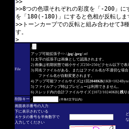
/
アップ可能拡張子=> /
.jpg
/
.jpeg
/.stf
1) 太字の拡張子は画像として認識されます。
2) 画像は初期状態で縮小サイズ250×250ピクセル以下で
File
3) 同名ファイルがある、またはファイル名が不適切な場合
ファイル名が自動変更されます。
4) アップ可能ファイルサイズは1回
2048KB
(1KB=1024By
5) ファイルアップ時はプレビューは利用できません。
6) スレッド内の合計ファイルサイズ:[1072/10240KB]
残り:[
削除キー
/
(半角8文字以内)
画面表示番号の入力:
下に表示されている
４ケタの番号を半角数字で
入力してください