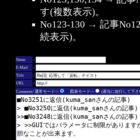
す(複数表示)。
No123-130 → 記事
続表示)。
Name
/
E-Mail
/
Title
/
URL
/
Comment/ 通常モード->
図表モード->
(適当に改行して下さい