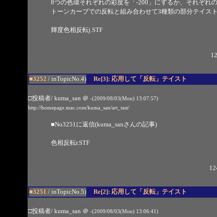
8つの色環それぞれの彩度を「-200」にするか、それぞれの色
トーンカーブでの反転と組み合わせて3種類の部分テイス
輝度色相反転j.STF
12
■3252
/ inTopicNo.4)
Re[3]: 応用して「反転」テイスト
□投稿者/ kuma_san
＠
-(2009/08/03(Mon) 13:07:57)
http://homepage.mac.com/kuma_san/art_tast/
■
No3251
に返信(kuma_sanさんの記事)
色相反転r.STF
12
■3251
/ inTopicNo.5)
Re[2]: 応用して「反転」テイスト
□投稿者/ kuma_san
＠
-(2009/08/03(Mon) 13:06:41)