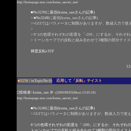
http://homepage.mac.com/kuma_san/art_tast/
■
No3250
に返信(kuma_sanさんの記事)
> ■
No3248
に返信(kuma_sanさんの記事)
>>GUIではパラメータに制限がありますが、数値入力で
>
> 8つの色環それぞれの彩度を「-200」にするか、それぞれの
> トーンカーブでの反転と組み合わせて3種類の部分テイ
輝度反転r.STF
12
■3250
/ inTopicNo.6)
応用して「反転」テイスト
□投稿者/ kuma_san
＠
-(2009/08/03(Mon) 13:05:19)
http://homepage.mac.com/kuma_san/art_tast/
■
No3248
に返信(kuma_sanさんの記事)
> GUIではパラメータに制限がありますが、数値入力で使
8つの色環それぞれの彩度を「-200」にするか、それぞれの色
トーンカーブでの反転と組み合わせて3種類の部分テイス