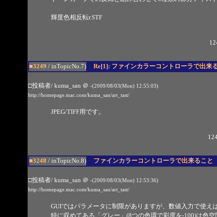
輝度色相反転r.STF
12
■3249
/ inTopicNo.7)
Re[1]: ファインカラーコントローラで出来
□投稿者/ kuma_san
＠
-(2009/08/03(Mon) 12:55:03)
http://homepage.mac.com/kuma_san/art_tast/
JPEG/TIFF用です。
124
■3248
/ inTopicNo.8)
ファインカラーコントローラで出来ること
□投稿者/ kuma_san
＠
-(2009/08/03(Mon) 12:53:36)
http://homepage.mac.com/kuma_san/art_tast/
GUIではパラメータに制限がありますが、数値入力で使え
特に収めてある「グレー」(8つの色環で彩度を-100)は