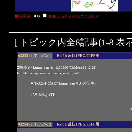
解決済み!
BOX/
解決したらチェックしてください!
[ トピック内全8記事(1-8 表示
■3255
/ inTopicNo.1)
Re[4]: 反転JPEG/TIFF用
□投稿者/ kuma_san
＠
-(2009/08/03(Mon) 13:12:22)
http://homepage.mac.com/kuma_san/art_tast/
■
No3254
に返信(kuma_sanさんの記事)
色相反転j.STF
12
■3254
/ inTopicNo.2)
Re[3]: 反転JPEG/TIFF用