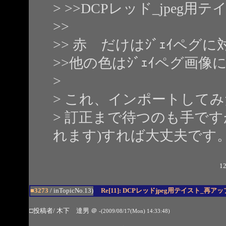
> >>DCPレッド_jpeg用
>>
>> 赤 だけはｼﾞｪｲペ
>>他の色はｼﾞｪｲペグ画
>
> これ、インポートしてみ
> 訂正まで待つのも手です
れます)すれば大丈夫です
12
■3273
/ inTopicNo.13)
Re[11]: DCPレッドjpeg用テイスト_再ア
□投稿者/ 木下 達男
＠
-(2009/08/17(Mon) 14:33:48)