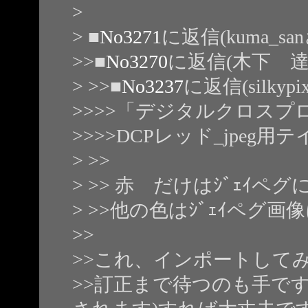
>
> ■
No3271
に返信(kuma_s
>>■
No3270
に返信(木下 
> >>■
No3237
に返信(silky
>>>>「デジタルクロス
>>>>DCPレッド_jpeg
> >>
> >> 赤 だけはｼﾞｪｲ
> >>他の色はｼﾞｪｲペグ
>>
>>これ、インポートして
>>訂正まで待つのも手です