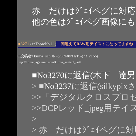
赤 だけはｼﾞｪｲペグに
他の色はｼﾞｪｲペグ画像に
■3271
/ inTopicNo.11)
間違えてRAW用テイストになってますね
□投稿者/ kuma_san
＠
-(2009/08/11(Tue) 11:29:55)
http://homepage.mac.com/kuma_san/art_tast/
■
No3270
に返信(木下 達男
> ■
No3237
に返信(silkypi
>>「デジタルクロスプロ
>>DCPレッド_jpeg用テ
>
> 赤 だけはｼﾞｪｲペグ