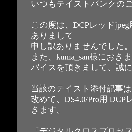
いつもテイストバンクの
この度は、DCPレッドjp
ありまして
申し訳ありませんでした
また、kuma_san様に
バイスを頂きまして、誠に
当該のテイスト添付記事は
改めて、DS4.0/Pro用 D
きます。
「デジタルクロスプロセス」