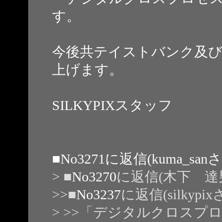
す。
今後共テイストバンク及びS
上げます。
SILKYPIXスタッフ
■
No3271
に返信(kuma_sa
> ■
No3270
に返信(木下 達
>>■
No3237
に返信(silkyp
> >>「デジタルクロスプ