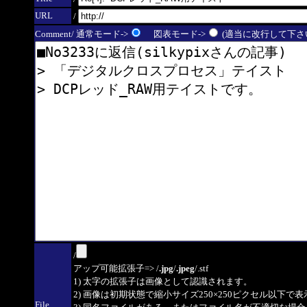
URL
/
Comment/ 通常モード->
図表モード->
(適当に改行して下さい
/
アップ可能拡張子=> /
.jpg
/
.jpeg
/.stf
1) 太字の拡張子は画像として認識されます。
2) 画像は初期状態で縮小サイズ250×250ピクセル以下で
File