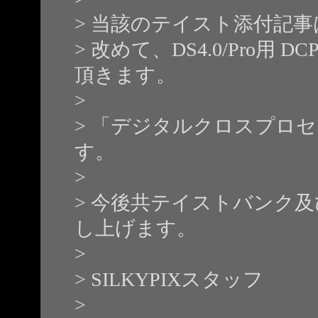
> 当該のテイスト添付記
> 改めて、DS4.0/Pro用
頂きます。
>
> 「デジタルクロスプロセス
す。
>
> 今後共テイストバンク及び
し上げます。
>
> SILKYPIXスタッフ
>