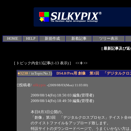
HOME
HELP
新規作成
新着記事
ツリー表示
[
最新記事及び返
[ トピック内全13記事(1-13 表示) ] <<
0
>>
■3230
/ inTopicNo.1)
DS4.0/Pro用 創像 第3回 「デジタル
□投稿者/
silkypix
-(2009/08/03(Mon) 11:03:00)
2009/08/14(Fri) 18:50:03 編集(管理者)
2009/08/14(Fri) 18:49:59 編集(管理者)
本日8月3日公開の、
「創像」第3回 「デジタルクロスプロセス」テイスト全4
のテイストファイルをアップロード致します。
特設サイトのダウンロードページで、うまくいかない方は