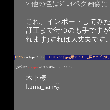
> 他の色はｼﾞｪｲペグ画
これ、インポートしてみた
訂正まで待つのも手ですが、
れます)すれば大丈夫です
■3272
/ inTopicNo.12)
DCPレッドjpeg用テイスト_再アップです
□投稿者/
silkypix
-(2009/08/14(Fri) 18:12:37)
木下様
kuma_san様