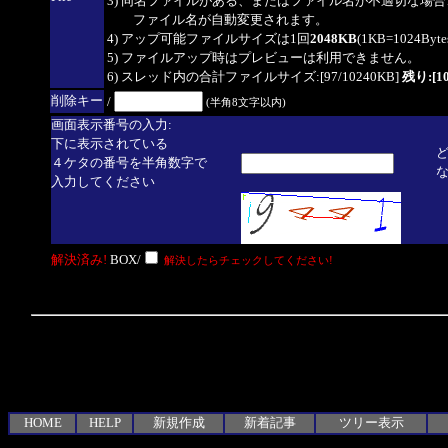
3) 同名ファイルがある、またはファイル名が不適切な場合
ファイル名が自動変更されます。
4) アップ可能ファイルサイズは1回
2048KB
(1KB=1024By
5) ファイルアップ時はプレビューは利用できません。
6) スレッド内の合計ファイルサイズ:[97/10240KB]
残り:[10
削除キー
/
(半角8文字以内)
画面表示番号の入力:
下に表示されている
４ケタの番号を半角数字で
入力してください
解決済み!
BOX/
解決したらチェックしてください!
HOME
HELP
新規作成
新着記事
ツリー表示