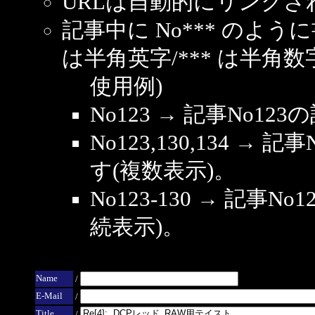
URLは自動的にリンクさ
記事中に No*** のよ
は半角英字/*** は半角数
使用例)
No123 → 記事No1
No123,130,134 → 
す(複数表示)。
No123-130 → 記事
続表示)。
Name
/
E-Mail
/
Title
/