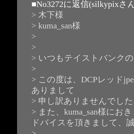
■
No3272
に返信(silkypix
> 木下様
> kuma_san様
>
>
> いつもテイストバンク
>
> この度は、DCPレッド
ありまして
> 申し訳ありませんでした
> また、kuma_san様
ドバイスを頂きまして、
>