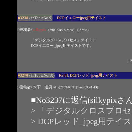
■3238
/ inTopicNo.9)
DCPイエローjpeg用テイスト
□投稿者/
silkypix
-(2009/08/03(Mon) 11:32:34)
「デジタルクロスプロセス」テイスト
DCPイエロー_jpeg用テイストです。
12
■3270
/ inTopicNo.10)
Re[8]: DCPレッド_jpeg用テイスト
□投稿者/ 木下 達男
＠
-(2009/08/11(Tue) 09:41:43)
■
No3237
に返信(silkypix
> 「デジタルクロスプロ
> DCPレッド_jpeg用テ