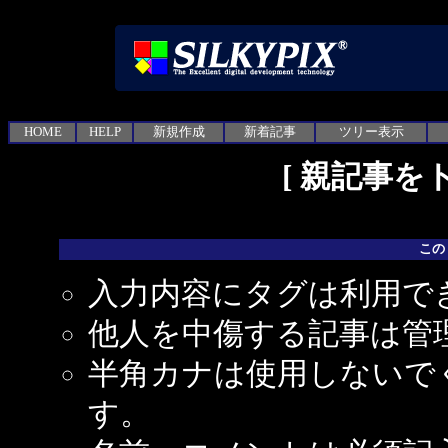
HOME
HELP
新規作成
新着記事
ツリー表示
[
親記事を
この
入力内容にタグは利用で
他人を中傷する記事は管
半角カナは使用しないで
す。