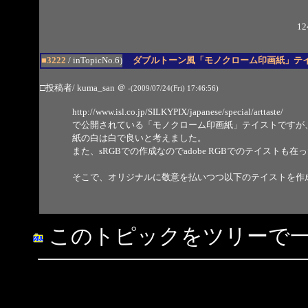
12
■3222
/ inTopicNo.6)
ダブルトーン風「モノクローム印画紙」テ
□投稿者/ kuma_san
＠
-(2009/07/24(Fri) 17:46:56)
http://www.isl.co.jp/SILKYPIX/japanese/special/arttaste/
で公開されている「モノクローム印画紙」テイストですが
紙の白は白で良いと考えました。
また、sRGBでの作成なのでadobe RGBでのテイスト
そこで、オリジナルに敬意を払いつつ以下のテイストを作
このトピックをツリーで