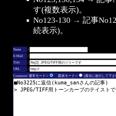
す(複数表示)。
No123-130 → 記事
続表示)。
Name
/
E-Mail
/
Title
/
URL
/
Comment/ 通常モード->
図表モード->
(適当に改行して下さい