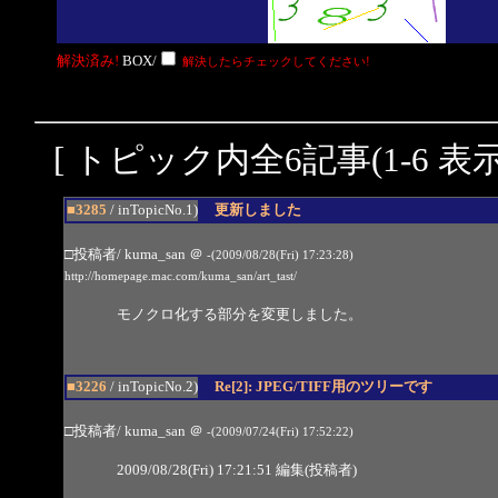
解決済み!
BOX/
解決したらチェックしてください!
[ トピック内全6記事(1-6 表示
■3285
/ inTopicNo.1)
更新しました
□投稿者/ kuma_san
＠
-(2009/08/28(Fri) 17:23:28)
http://homepage.mac.com/kuma_san/art_tast/
モノクロ化する部分を変更しました。
■3226
/ inTopicNo.2)
Re[2]: JPEG/TIFF用のツリーです
□投稿者/ kuma_san
＠
-(2009/07/24(Fri) 17:52:22)
2009/08/28(Fri) 17:21:51 編集(投稿者)