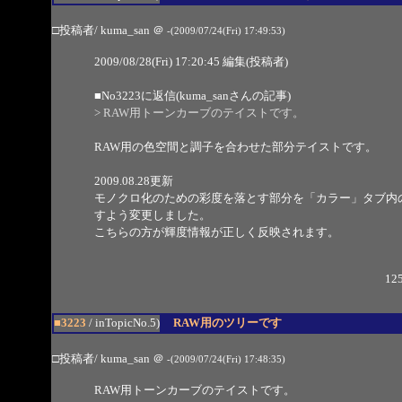
□投稿者/ kuma_san
＠
-(2009/07/24(Fri) 17:49:53)
2009/08/28(Fri) 17:20:45 編集(投稿者)
■
No3223
に返信(kuma_sanさんの記事)
> RAW用トーンカーブのテイストです。
RAW用の色空間と調子を合わせた部分テイストです。
2009.08.28更新
モノクロ化のための彩度を落とす部分を「カラー」タブ内
すよう変更しました。
こちらの方が輝度情報が正しく反映されます。
125
■3223
/ inTopicNo.5)
RAW用のツリーです
□投稿者/ kuma_san
＠
-(2009/07/24(Fri) 17:48:35)
RAW用トーンカーブのテイストです。