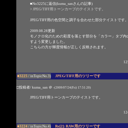
■
No3225
に返信(kuma_sanさんの記事)
> JPEG/TIFF用トーンカーブのテイストです。
JPEG/TIFF用の色空間と調子を合わせた部分テイストです
2009.08.28更新
モノクロ化のための彩度を落とす部分を「カラー」タブ内
すよう変更しました。
こちらの方が輝度情報が正しく反映されます。
12
■3225
/ inTopicNo.3)
JPEG/TIFF用のツリーです
□投稿者/ kuma_san
＠
-(2009/07/24(Fri) 17:51:20)
JPEG/TIFF用トーンカーブのテイストです。
12
■3224
/ inTopicNo.4)
Re[2]: RAW用のツリーです