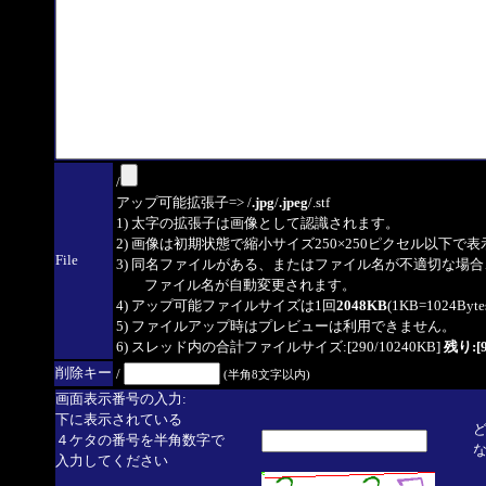
/
アップ可能拡張子=> /
.jpg
/
.jpeg
/.stf
1) 太字の拡張子は画像として認識されます。
2) 画像は初期状態で縮小サイズ250×250ピクセル以下で
File
3) 同名ファイルがある、またはファイル名が不適切な場合
ファイル名が自動変更されます。
4) アップ可能ファイルサイズは1回
2048KB
(1KB=1024By
5) ファイルアップ時はプレビューは利用できません。
6) スレッド内の合計ファイルサイズ:[290/10240KB]
残り:[9
削除キー
/
(半角8文字以内)
画面表示番号の入力:
下に表示されている
４ケタの番号を半角数字で
入力してください