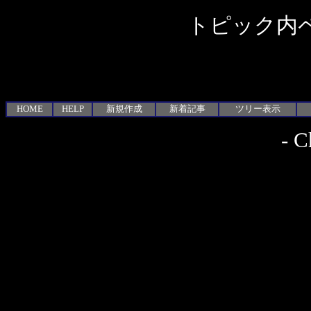
トピック内ペ
HOME
HELP
新規作成
新着記事
ツリー表示
-
C