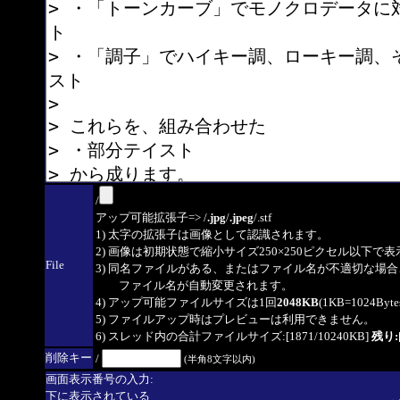
/
アップ可能拡張子=> /
.jpg
/
.jpeg
/.stf
1) 太字の拡張子は画像として認識されます。
2) 画像は初期状態で縮小サイズ250×250ピクセル以下で
File
3) 同名ファイルがある、またはファイル名が不適切な場合
ファイル名が自動変更されます。
4) アップ可能ファイルサイズは1回
2048KB
(1KB=1024By
5) ファイルアップ時はプレビューは利用できません。
6) スレッド内の合計ファイルサイズ:[1871/10240KB]
残り:[
削除キー
/
(半角8文字以内)
画面表示番号の入力:
下に表示されている