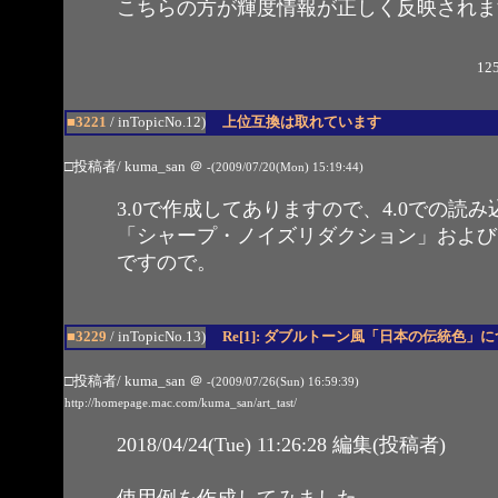
こちらの方が輝度情報が正しく反映されま
125
■3221
/ inTopicNo.12)
上位互換は取れています
□投稿者/ kuma_san
＠
-(2009/07/20(Mon) 15:19:44)
3.0で作成してありますので、4.0での
「シャープ・ノイズリダクション」および
ですので。
■3229
/ inTopicNo.13)
Re[1]: ダブルトーン風「日本の伝統色」
□投稿者/ kuma_san
＠
-(2009/07/26(Sun) 16:59:39)
http://homepage.mac.com/kuma_san/art_tast/
2018/04/24(Tue) 11:26:28 編集(投稿者)
使用例を作成してみました。