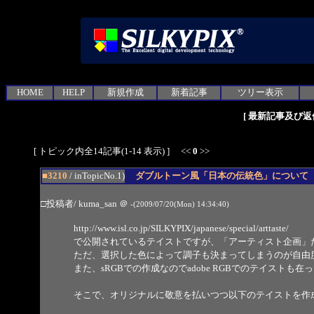
HOME
HELP
新規作成
新着記事
ツリー表示
[
最新記事及び返
[ トピック内全14記事(1-14 表示) ] <<
0
>>
■3210
/ inTopicNo.1)
ダブルトーン風「日本の伝統色」について
□投稿者/ kuma_san
＠
-(2009/07/20(Mon) 14:34:40)
http://www.isl.co.jp/SILKYPIX/japanese/special/arttaste/
で公開されているテイストですが、「アーティスト企画」
ただ、選択した色によって調子も決まってしまうのが自由
また、sRGBでの作成なのでadobe RGBでのテイスト
そこで、オリジナルに敬意を払いつつ以下のテイストを作