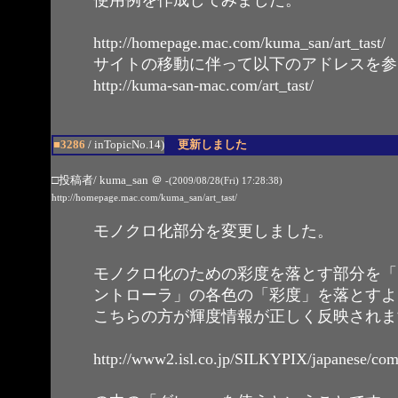
http://homepage.mac.com/kuma_san/art_tast/
サイトの移動に伴って以下のアドレスを参
http://kuma-san-mac.com/art_tast/
■3286
/ inTopicNo.14)
更新しました
□投稿者/ kuma_san
＠
-(2009/08/28(Fri) 17:28:38)
http://homepage.mac.com/kuma_san/art_tast/
モノクロ化部分を変更しました。
モノクロ化のための彩度を落とす部分を「
ントローラ」の各色の「彩度」を落とすよ
こちらの方が輝度情報が正しく反映されま
http://www2.isl.co.jp/SILKYPIX/japanese/