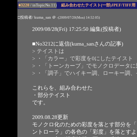
■3220
/ inTopicNo.11)
組み合わせたテイスト(一部)JPEF/TIFF用
□投稿者/ kuma_san
＠
-(2009/07/20(Mon) 14:52:05)
2009/08/28(Fri) 17:25:50 編集(投稿者)
■
No3212
に返信(kuma_sanさんの記事)
> テイストは
> ・「カラー」で彩度を0にしたテイスト
> ・「トーンカーブ」でモノクロデータ
> ・「調子」でハイキー調、ローキー調
これらを、組み合わせた
・部分テイスト
です。
2009.08.28更新
モノクロ化のための彩度を落とす部分を「
ントローラ」の各色の「彩度」を落とすよ