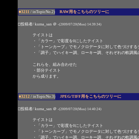
■3211
/ inTopicNo.2)
RAW用をこちらのツリーに
□投稿者/ kuma_san
＠
-(2009/07/20(Mon) 14:39:34)
テイストは
・「カラー」で彩度を0にしたテイスト
・「トーンカーブ」でモノクロデータに対して色づけする
・「調子」でハイキー調、ローキー調、それぞれの軟調風
これらを、組み合わせた
・部分テイスト
から成ります。
■3212
/ inTopicNo.3)
JPEG/TIFF用をこちらのツリーに
□投稿者/ kuma_san
＠
-(2009/07/20(Mon) 14:40:24)
テイストは
・「カラー」で彩度を0にしたテイスト
・「トーンカーブ」でモノクロデータに対して色づけする
・「調子」でハイキー調、ローキー調、それぞれの軟調風