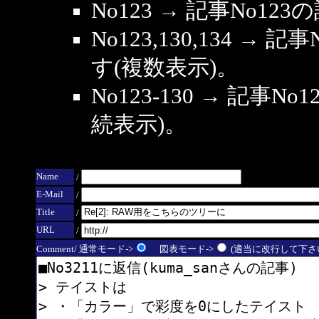
No123 → 記事No1
No123,130,134 → 
す(複数表示)。
No123-130 → 記事
続表示)。
Name
/
E-Mail
/
Title
/
URL
/
Comment/ 通常モード->
図表モード->
(適当に改行して下さい