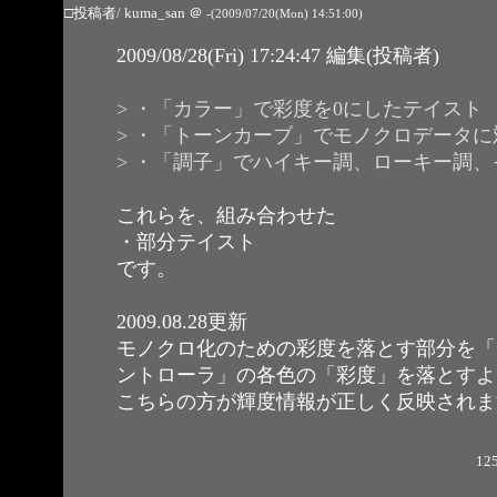
□投稿者/ kuma_san
＠
-(2009/07/20(Mon) 14:51:00)
2009/08/28(Fri) 17:24:47 編集(投稿者)
> ・「カラー」で彩度を0にしたテイスト
> ・「トーンカーブ」でモノクロデータ
> ・「調子」でハイキー調、ローキー調
これらを、組み合わせた
・部分テイスト
です。
2009.08.28更新
モノクロ化のための彩度を落とす部分を「
ントローラ」の各色の「彩度」を落とすよ
こちらの方が輝度情報が正しく反映されま
125