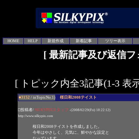
HOME
HELP
新規作成
新着記事
ツリー表示
[
最新記事及び返信フ
[ トピック内全3記事(1-3 表示
■3152
/ inTopicNo.1)
桜日和2008テイスト
□投稿者/
SILKYPIXスタッフ
-(2008/02/29(Fri) 18:22:12)
http://www.silkypix.com
桜日和2008テイストを作成しました。
今年はやさしく、元気に、鮮やかな設定と
なっています。