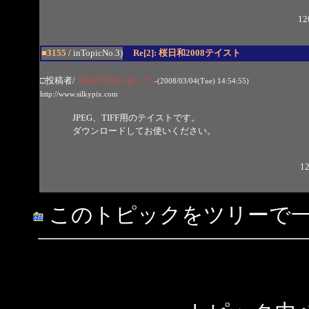
12
■3155
/ inTopicNo.3)
Re[2]: 桜日和2008テイスト
□投稿者/
SILKYPIXスタッフ
-(2008/03/04(Tue) 14:54:55)
http://www.silkypix.com
JPEG、TIFF用のテイストです。
ダウンロードしてお使いください。
12
このトピックをツリーで