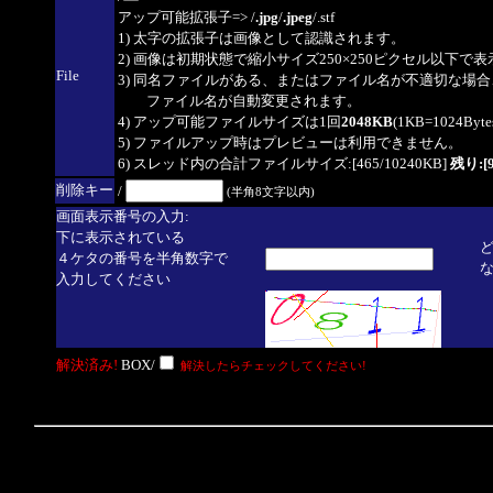
アップ可能拡張子=> /
.jpg
/
.jpeg
/.stf
1) 太字の拡張子は画像として認識されます。
2) 画像は初期状態で縮小サイズ250×250ピクセル以下で
File
3) 同名ファイルがある、またはファイル名が不適切な場合
ファイル名が自動変更されます。
4) アップ可能ファイルサイズは1回
2048KB
(1KB=1024By
5) ファイルアップ時はプレビューは利用できません。
6) スレッド内の合計ファイルサイズ:[465/10240KB]
残り:[9
削除キー
/
(半角8文字以内)
画面表示番号の入力:
下に表示されている
４ケタの番号を半角数字で
入力してください
解決済み!
BOX/
解決したらチェックしてください!