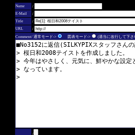
Name
/
E-Mail
/
Title
/
URL
/
Comment/ 通常モード->
図表モード->
(適当に改行して下さい
/