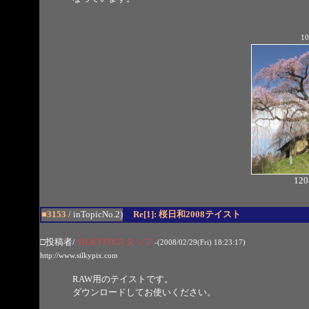
10
120
■3153
/ inTopicNo.2)
Re[1]: 桜日和2008テイスト
□投稿者/
SILKYPIXスタッフ
-(2008/02/29(Fri) 18:23:17)
http://www.silkypix.com
RAW用のテイストです。
ダウンロードしてお使いください。