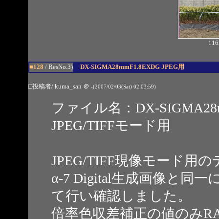
116
■128
/ ResNo.3)
DX-SIGMA28mmF1.8EXDG JPEG用
□投稿者/ kuma_san
＠
-(2007/02/03(Sat) 02:03:59)
ファイル名：DX-SIGMA28mm
JPEG/TIFFモード用
JPEG/TIFF現像モード
α-7 Digital生成画像と同
て行い確認しました。
倍率色収差補正の値のみR