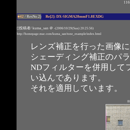
116
■42
/ ResNo.2)
Re[2]: DX-SIGMA28mmF1.8EXDG
□投稿者/ kuma_san
＠
-(2006/10/29(Sun) 20:25:56)
http://homepage.mac.com/kuma_san/tone_example/index.html
レンズ補正を行った画像
シェーディング補正のパ
NDフィルターを併用して
い込んであります。
それを適用しています。
8