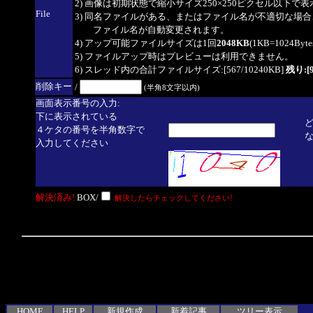
2) 画像は初期状態で縮小サイズ250×250ピクセル以下で
File
3) 同名ファイルがある、またはファイル名が不適切な場合
ファイル名が自動変更されます。
4) アップ可能ファイルサイズは1回
2048KB
(1KB=1024By
5) ファイルアップ時はプレビューは利用できません。
6) スレッド内の合計ファイルサイズ:[567/10240KB]
残り:[9
削除キー
/
(半角8文字以内)
画面表示番号の入力:
下に表示されている
４ケタの番号を半角数字で
入力してください
解決済み!
BOX/
解決したらチェックしてください!
HOME
HELP
新規作成
新着記事
ツリー表示