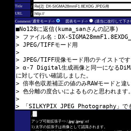
Title
/
URL
/
Comment/ 通常モード->
図表モード->
(適当に改行して下さい
/
アップ可能拡張子=> /
.jpg
/
.jpeg
/.stf
1) 太字の拡張子は画像として認識されます。