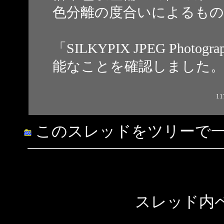
色分離の度合いによるも
「SILKYPIX JPEG Ph
能なことを確認しました
11
このスレッドをツリーで
スレッド内ペ