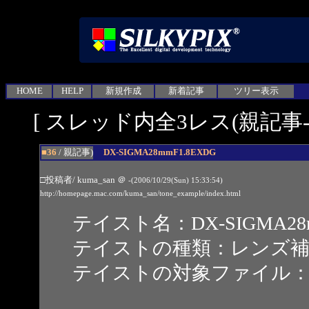
HOME
HELP
新規作成
新着記事
ツリー表示
[ スレッド内全3レス(親記事-3
■36
/ 親記事)
DX-SIGMA28mmF1.8EXDG
□投稿者/ kuma_san
＠
-(2006/10/29(Sun) 15:33:54)
http://homepage.mac.com/kuma_san/tone_example/index.html
テイスト名：DX-SIGMA28mm
テイストの種類：レンズ
テイストの対象ファイル：