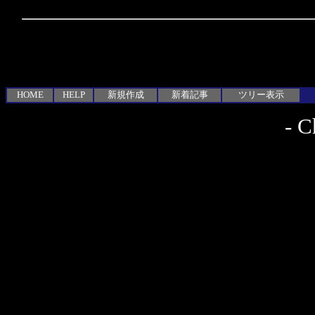
HOME
HELP
新規作成
新着記事
ツリー表示
-
C