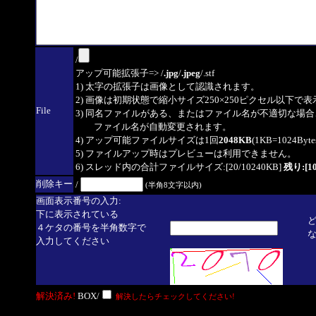
/
アップ可能拡張子=> /
.jpg
/
.jpeg
/.stf
1) 太字の拡張子は画像として認識されます。
2) 画像は初期状態で縮小サイズ250×250ピクセル以下で
File
3) 同名ファイルがある、またはファイル名が不適切な場合
ファイル名が自動変更されます。
4) アップ可能ファイルサイズは1回
2048KB
(1KB=1024By
5) ファイルアップ時はプレビューは利用できません。
6) スレッド内の合計ファイルサイズ:[20/10240KB]
残り:[10
削除キー
/
(半角8文字以内)
画面表示番号の入力:
下に表示されている
４ケタの番号を半角数字で
入力してください
解決済み!
BOX/
解決したらチェックしてください!