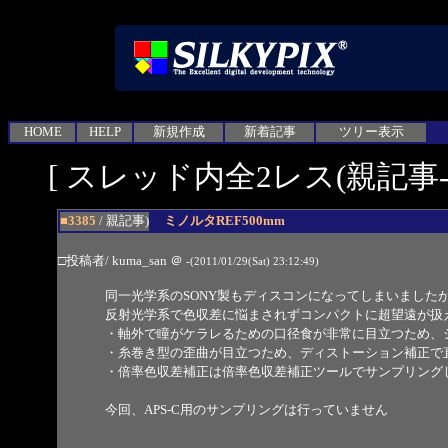
HOME
HELP
新規作成
新着記事
ツリー表示
[ スレッド内全2レス(親記事-2
■3385
/ 親記事)
ミノルタREF500mm
□投稿者/ kuma_san
＠
-(2011/01/29(Sat) 23:12:49)
同一光学系のSONY製もディスコンになってしまいました
反射光学系で色収差に悩まされずコンパクトに超望遠が扱
・軸外で瞳がケラレるための口径食が非常に目立つため、
・糸巻き型の歪曲が目立つため、ディストーション補正で
・倍率色収差補正は倍率色収差補正ツールでサンプリング
今回、APS-C用のサンプリングは行っていません