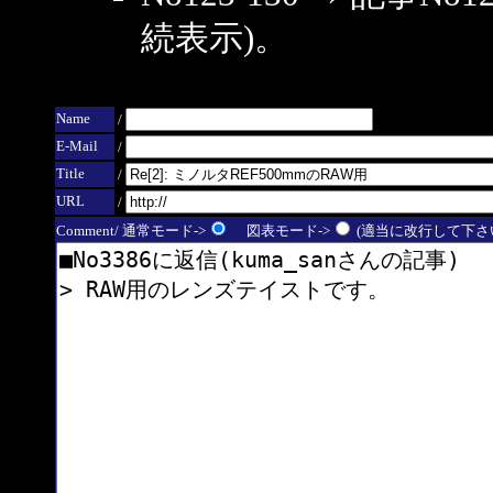
続表示)。
Name
/
E-Mail
/
Title
/
URL
/
Comment/ 通常モード->
図表モード->
(適当に改行して下さい