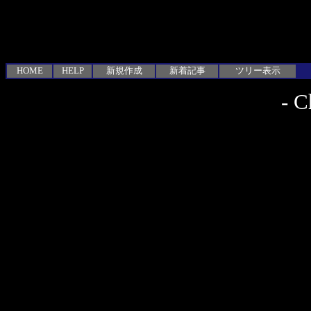
HOME
HELP
新規作成
新着記事
ツリー表示
-
C