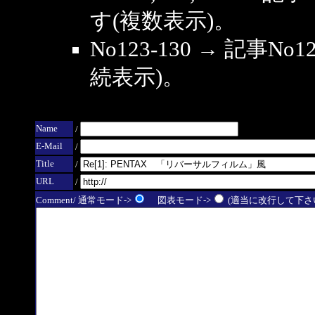
す(複数表示)。
No123-130 → 記事
続表示)。
Name
/
E-Mail
/
Title
/
URL
/
Comment/ 通常モード->
図表モード->
(適当に改行して下さい