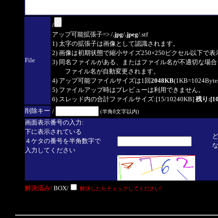
/
アップ可能拡張子=> /
.jpg
/
.jpeg
/.stf
1) 太字の拡張子は画像として認識されます。
2) 画像は初期状態で縮小サイズ250×250ピクセル以下で
File
3) 同名ファイルがある、またはファイル名が不適切な場合
ファイル名が自動変更されます。
4) アップ可能ファイルサイズは1回
2048KB
(1KB=1024By
5) ファイルアップ時はプレビューは利用できません。
6) スレッド内の合計ファイルサイズ:[15/10240KB]
残り:[10
削除キー
/
(半角8文字以内)
画面表示番号の入力:
下に表示されている
４ケタの番号を半角数字で
入力してください
解決済み!
BOX/
解決したらチェックしてください!