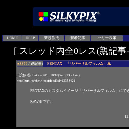
HOME
HELP
新規作成
新着記事
ツリー表示
[ スレッド内全0レス(親記事-0
■3376
/ 親記事)
PENTAX 「リバーサルフィルム」風
□投稿者/ F-47
-(2010/10/10(Sun) 23:21:42)
http://mixi.jp/show_profile.pl?id=13358421
PENTAXのカスタムイメージ「リバーサルフィルム」に
RAW用です。
12