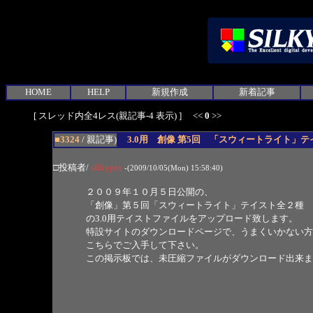
HOME
HELP
新規作成
新着記事
[ スレッド内全4レス(親記事-4 表示) ] <<
0
>>
■3324
/ 親記事)
3.0用 創像 第5回 「スウィートライト」
□投稿者/
silkypix
-(2009/10/05(Mon) 15:58:40)
２００９年１０月５日公開の、
「創像」第５回「スウィートライト」テイスト全２種
の3.0用テイストファイルをアップロード致します。
特設サイトのダウンロードページで、うまくいかない方
こちらでご入手して下さい。
この掲示板では、未圧縮ファイルがダウンロード出来ま