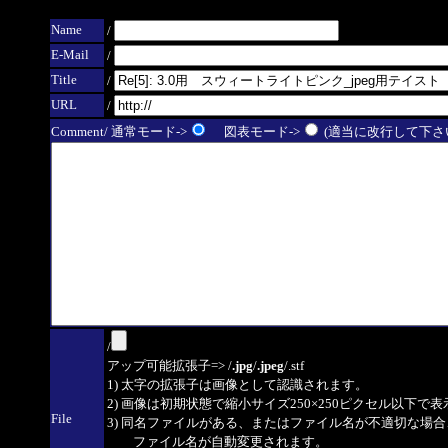
Name
/
E-Mail
/
Title
/
URL
/
Comment/ 通常モード->
図表モード->
(適当に改行して下さい
/
アップ可能拡張子=> /
.jpg
/
.jpeg
/.stf
1) 太字の拡張子は画像として認識されます。
2) 画像は初期状態で縮小サイズ250×250ピクセル以下で
File
3) 同名ファイルがある、またはファイル名が不適切な場合
ファイル名が自動変更されます。