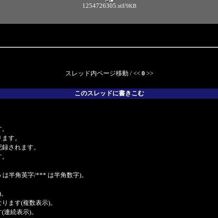
1254726305.stf
/
9KB
スレッド内ページ移動 / <<
0
>>
このスレッドに書きこむ
。
す。
ります。
記録されます。
す。
は半角英字/*** は半角数字)。
)。
ンクになります(複数表示)。
ます(連続表示)。