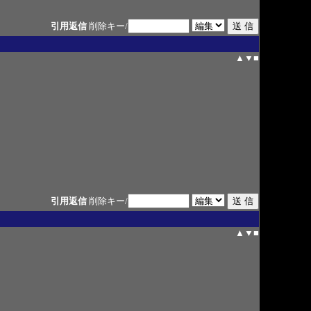
引用返信
削除キー/
▲
▼
■
引用返信
削除キー/
▲
▼
■