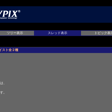
ツリー表示
スレッド表示
トピック表
テイスト全２種
は、
す。