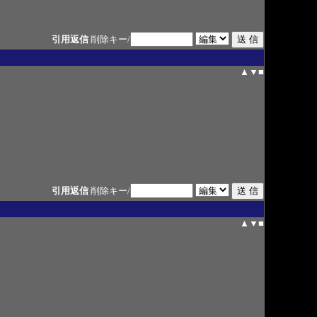
引用返信
削除キー/
▲
▼
■
引用返信
削除キー/
▲
▼
■