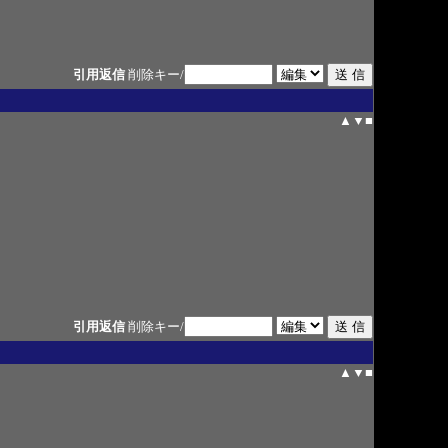
引用返信
削除キー/
▲
▼
■
引用返信
削除キー/
▲
▼
■