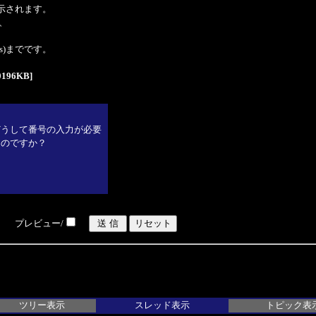
表示されます。
、
tes)までです。
196KB]
どうして番号の入力が必要
なのですか？
プレビュー/
ツリー表示
スレッド表示
トピック表