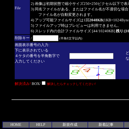
2) 画像は初期状態で縮小サイズ250×250ピクセル以下で
File
3) 同名ファイルがある、またはファイル名が不適切な場合
ファイル名が自動変更されます。
4) アップ可能ファイルサイズは1回
2048KB
(1KB=1024By
5) ファイルアップ時はプレビューは利用できません。
6) スレッド内の合計ファイルサイズ:[44/10240KB]
残り:[10
削除キー
/
(半角8文字以内)
画面表示番号の入力:
下に表示されている
４ケタの番号を半角数字で
入力してください
解決済み!
BOX/
解決したらチェックしてください!
HOME
HELP
新規作成
新着記事