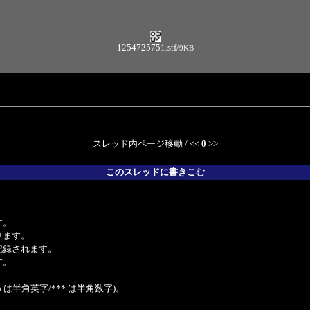
1254725751.stf
/
9KB
スレッド内ページ移動 / <<
0
>>
このスレッドに書きこむ
。
す。
ります。
記録されます。
す。
は半角英字/*** は半角数字)。