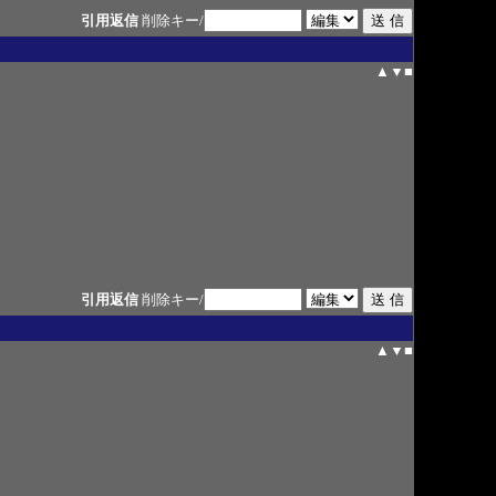
引用返信
削除キー/
▲
▼
■
引用返信
削除キー/
▲
▼
■