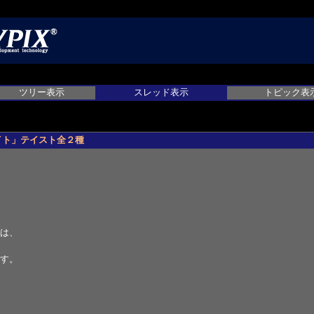
ツリー表示
スレッド表示
トピック表
ライト」テイスト全２種
は、
す。