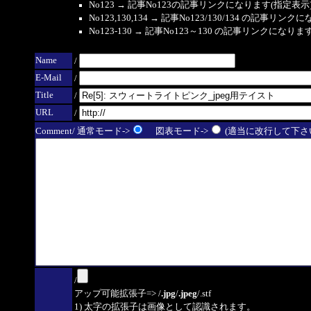
No123 → 記事No123の記事リンクになります(指定表示
No123,130,134 → 記事No123/130/134 の記事リ
No123-130 → 記事No123～130 の記事リンクになり
Name
/
E-Mail
/
Title
/
URL
/
Comment/ 通常モード->
図表モード->
(適当に改行して下さい
/
アップ可能拡張子=> /
.jpg
/
.jpeg
/.stf
1) 太字の拡張子は画像として認識されます。