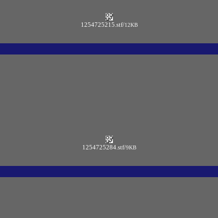
1254725215.stf
/
12KB
1254725284.stf
/
9KB