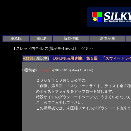
HOME
HELP
新規作成
新着記事
[ スレッド内全4レス(親記事-4 表示) ] <<
0
>>
■3318
/ 親記事)
DS4.0/Pro用 創像 第５回 「スウィート
□投稿者/
silkypix
-(2009/10/05(Mon) 15:43:26)
２００９年１０月５日公開の、
「創像」第５回 「スウィートライト」テイスト全２種
のテイストファイルをアップロード致します。
特設サイトのダウンロードページで、うまくいかない方
こちらでご入手して下さい。
この掲示板では、未圧縮ファイルがダウンロード出来ま