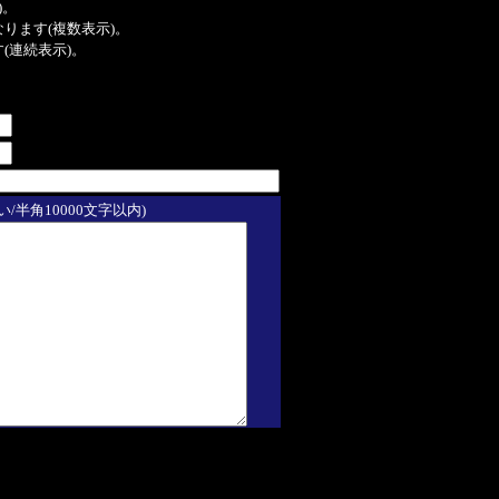
)。
ンクになります(複数表示)。
ます(連続表示)。
/半角10000文字以内)