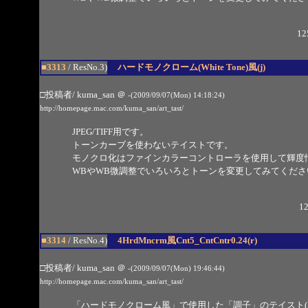
12
■3313
/ ResNo.3)
ハードモノクローム(White Tone)風(j)
□投稿者/ kuma_san
＠
-(2009/09/07(Mon) 14:18:24)
http://homepage.mac.com/kuma_san/art_tast/
JPEG/TIFF用です。
トーンカーブを使わないテイストです。
モノクロ化はファインカラーコントローラを使用して輝度
WBやWB微調整でいろいろとトーンを変更してみてくださ
12
■3314
/ ResNo.4)
4HrdMncrm風Cnt5_CntCntr0.24(r)
□投稿者/ kuma_san
＠
-(2009/09/07(Mon) 19:46:44)
http://homepage.mac.com/kuma_san/art_tast/
「ハードモノクローム風」で使用した「調子」のテイスト(R