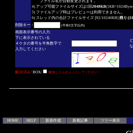
ファイル名が自動変更されます。
4) アップ可能ファイルサイズは1回
2048KB
(1KB=1024By
5) ファイルアップ時はプレビューは利用できません。
6) スレッド内の合計ファイルサイズ:[92/10240KB]
残り:[10
削除キー
/
(半角8文字以内)
画面表示番号の入力:
下に表示されている
４ケタの番号を半角数字で
入力してください
解決済み!
BOX/
解決したらチェックしてください!
HOME
HELP
新規作成
新着記事
ツリー表示