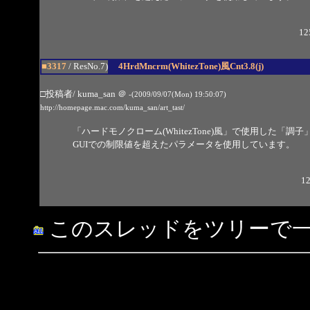
12
■3317
/ ResNo.7)
4HrdMncrm(WhitezTone)風Cnt3.8(j)
□投稿者/ kuma_san
＠
-(2009/09/07(Mon) 19:50:07)
http://homepage.mac.com/kuma_san/art_tast/
「ハードモノクローム(WhitezTone)風」で使用した「調子」の
GUIでの制限値を超えたパラメータを使用しています。
12
このスレッドをツリーで