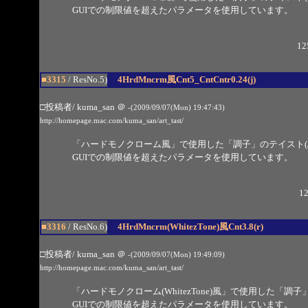
GUIでの制限値を超えたパラメータを使用しています。
12
■3315
/ ResNo.5)
4HrdMncrm風Cnt5_CntCntr0.24(j)
□投稿者/ kuma_san
＠
-(2009/09/07(Mon) 19:47:43)
http://homepage.mac.com/kuma_san/art_tast/
「ハードモノクローム風」で使用した「調子」のテイスト(JPE
GUIでの制限値を超えたパラメータを使用しています。
12
■3316
/ ResNo.6)
4HrdMncrm(WhitezTone)風Cnt3.8(r)
□投稿者/ kuma_san
＠
-(2009/09/07(Mon) 19:49:09)
http://homepage.mac.com/kuma_san/art_tast/
「ハードモノクローム(WhitezTone)風」で使用した「調子
GUIでの制限値を超えたパラメータを使用しています。