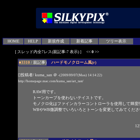
HOME
HELP
新規作成
新着記事
ツリー表示
[ スレッド内全7レス(親記事-7 表示) ] <<
0
>>
■3310
/ 親記事)
ハードモノクローム風(r)
□投稿者/ kuma_san
＠
-(2009/09/07(Mon) 14:14:22)
http://homepage.mac.com/kuma_san/art_tast/
RAW用です。
トーンカーブを使わないテイストです。
モノクロ化はファインカラーコントローラを使用して輝度
WBやWB微調整でいろいろとトーンを変更してみてくださ
12