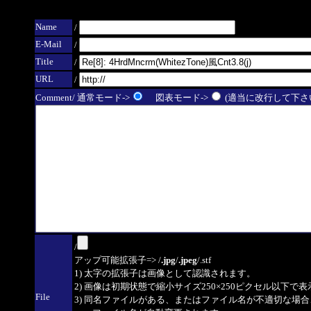
Name
/
E-Mail
/
Title
/
URL
/
Comment/ 通常モード->
図表モード->
(適当に改行して下さい
/
アップ可能拡張子=> /
.jpg
/
.jpeg
/.stf
1) 太字の拡張子は画像として認識されます。
2) 画像は初期状態で縮小サイズ250×250ピクセル以下で
File
3) 同名ファイルがある、またはファイル名が不適切な場合