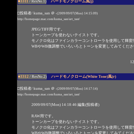
■3311
/ ResNo.1)
ハードモノクローム風(j)
□投稿者/ kuma_san
＠
-(2009/09/07(Mon) 14:15:09)
http://homepage.mac.com/kuma_san/art_tast/
JPEG/TIFF用です。
トーンカーブを使わないテイストです。
モノクロ化はファインカラーコントローラを使用して輝度
WBやWB微調整でいろいろとトーンを変更してみてくださ
12
■3312
/ ResNo.2)
ハードモノクローム(White Tone)風(r)
□投稿者/ kuma_san
＠
-(2009/09/07(Mon) 14:17:14)
http://homepage.mac.com/kuma_san/art_tast/
2009/09/07(Mon) 14:18:46 編集(投稿者)
RAW用です。
トーンカーブを使わないテイストです。
モノクロ化はファインカラーコントローラを使用して輝度
WBやWB微調整でいろいろとトーンを変更してみてくださ