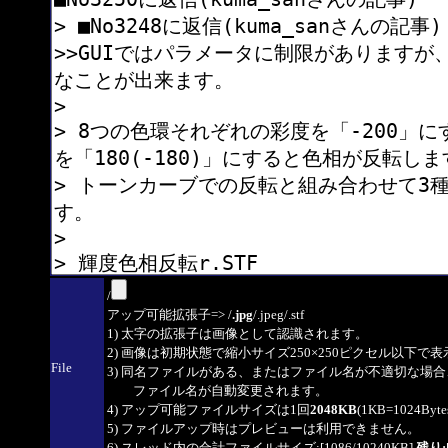
/
アップ可能拡張子=> /
.jpg
/.jpeg/.stf
1) 太字の拡張子は画像として認識されます。
2) 画像は初期状態で縮小サイズ250×250ピクセル以下で
File
3) 同名ファイルがある、またはファイル名が不適切な場合
ファイル名が自動変更されます。
4) アップ可能ファイルサイズは1回
2048KB
(1KB=1024By
5) ファイルアップ時はプレビューは利用できません。