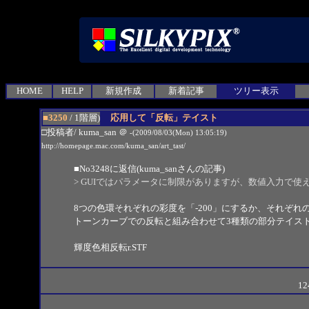
HOME
HELP
新規作成
新着記事
ツリー表示
■3250
/ 1階層)
応用して「反転」テイスト
□投稿者/ kuma_san
＠
-(2009/08/03(Mon) 13:05:19)
http://homepage.mac.com/kuma_san/art_tast/
■
No3248
に返信(kuma_sanさんの記事)
> GUIではパラメータに制限がありますが、数値入力で使
8つの色環それぞれの彩度を「-200」にするか、それぞれの色
トーンカーブでの反転と組み合わせて3種類の部分テイス
輝度色相反転r.STF
12