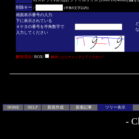
6) スレッド内の合計ファイルサイズ:[1086/10240KB]
残り:[
削除キー
/
(半角8文字以内)
画面表示番号の入力:
下に表示されている
４ケタの番号を半角数字で
入力してください
解決済み!
BOX/
解決したらチェックしてください!
HOME
HELP
新規作成
新着記事
ツリー表示
-
C