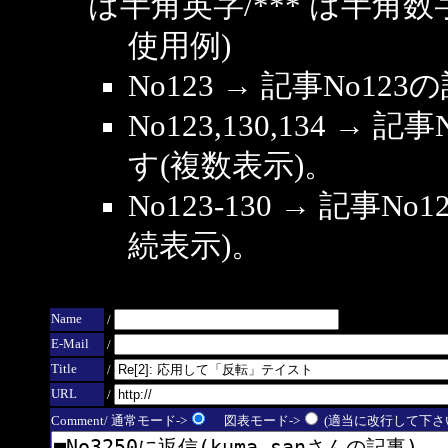
は半角英字/*** は半角数
使用例)
No123 → 記事No1
No123,130,134 → 
す(複数表示)。
No123-130 → 記事
続表示)。
Name
/
E-Mail
/
Title
/
URL
/
Comment/ 通常モード->
図表モード->
(適当に改行して下さい