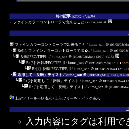
前の記事
(元になった記事)
←ファインカラーコントローラで出来ること
/kuma_san
＠
ファインカラーコントローラで出来ること
/ kuma_san
＠
(09/08/03(Mo
├
Re[1]: ファインカラーコントローラで出�..
/ kuma_san
＠
(09/08/03
│└
反転JPEG/TIFF用
/ kuma_san
＠
(09/08/03(Mon) 13:09)
#3253
│ └
Re[3]: 反転JPEG/TIFF用
/ kuma_san
＠
(09/08/03(Mon) 13:11)
#325
│ └
Re[4]: 反転JPEG/TIFF用
/ kuma_san
＠
(09/08/03(Mon) 13:12)
└
応用して「反転」テイスト
/ kuma_san
＠
(09/08/03(Mon) 13:05)
#3250
└
Re[2]: 応用して「反転」テイスト
/ kuma_san
＠
(09/08/03(Mon) 1
└
Re[3]: 応用して「反転」テイスト
/ kuma_san
＠
(09/08/03(Mon
上記ツリーを一括表示
/
上記ツリーをトピック表示
入力内容にタグは利用で