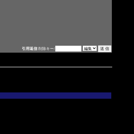
引用返信
削除キー/