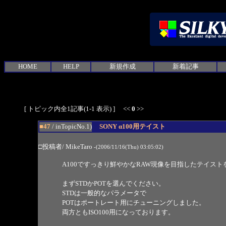
HOME
HELP
新規作成
新着記事
[ トピック内全1記事(1-1 表示) ] <<
0
>>
■47
/ inTopicNo.1)
SONY α100用テイスト
□投稿者/ MikeTaro
-(2006/11/16(Thu) 03:05:02)
A100ですっきり鮮やかなRAW現像を目指したテイス
まずSTDかPOTを選んでください。
STDは一般的なパラメータで
POTはポートレート用にチューニングしました。
両方ともISO100用になっております。