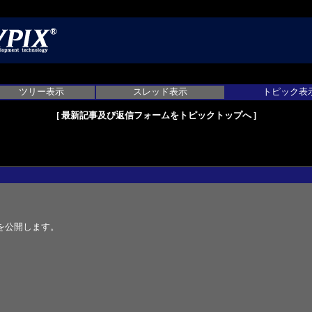
ツリー表示
スレッド表示
トピック表
[
最新記事及び返信フォームをトピックトップへ
]
トを公開します。