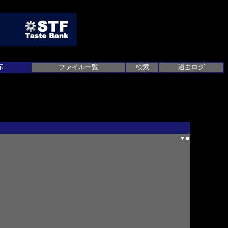
示
ファイル一覧
検索
過去ログ
▼
■