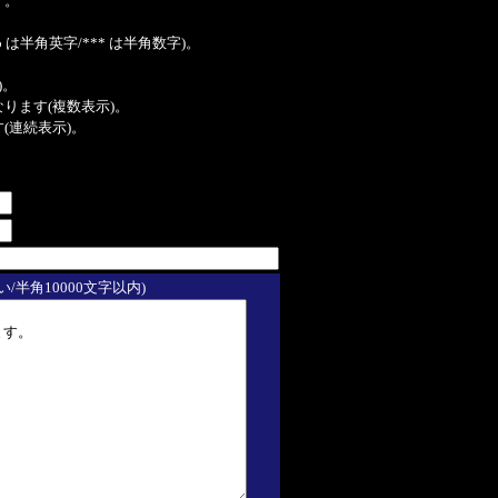
す。
は半角英字/*** は半角数字)。
)。
ンクになります(複数表示)。
ます(連続表示)。
/半角10000文字以内)