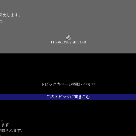
変更します。
た。
1163613902.stf
/
81KB
トピック内ページ移動 / <<
0
>>
このトピックに書きこむ
。
す。
ります。
記録されます。