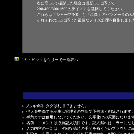
次に高ISOで撮影した場合は撮影ISOに応じて
200/400/800/1600のテイストを選択してください。
これらは「シャープ/NR」と「現像」のパラメータのみ
それぞれのISOに応じた最適なノイズ処理を目指しまし
このトピックをツリーで一括表示
入力内容にタグは利用できません。
他人を中傷する記事は管理者の判断で予告無く削除されます
半角カナは使用しないでください。文字化けの原因になりま
名前、コメントは必須記入項目です。記入漏れはエラーにな
入力内容の一部は、次回投稿時の手間を省くためブラウザに