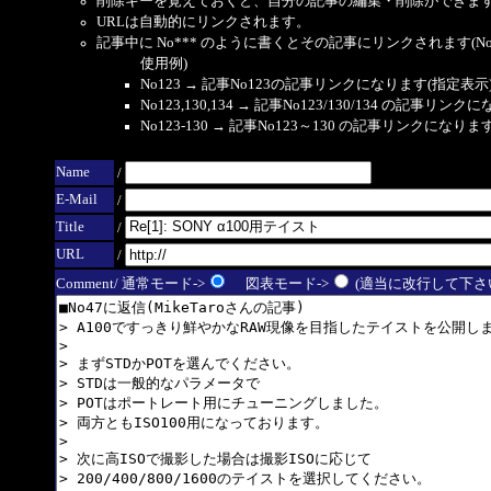
削除キーを覚えておくと、自分の記事の編集・削除ができま
URLは自動的にリンクされます。
記事中に No*** のように書くとその記事にリンクされます(No 
使用例)
No123 → 記事No123の記事リンクになります(指定表示
No123,130,134 → 記事No123/130/134 の記事リ
No123-130 → 記事No123～130 の記事リンクになり
Name
/
E-Mail
/
Title
/
URL
/
Comment/ 通常モード->
図表モード->
(適当に改行して下さい