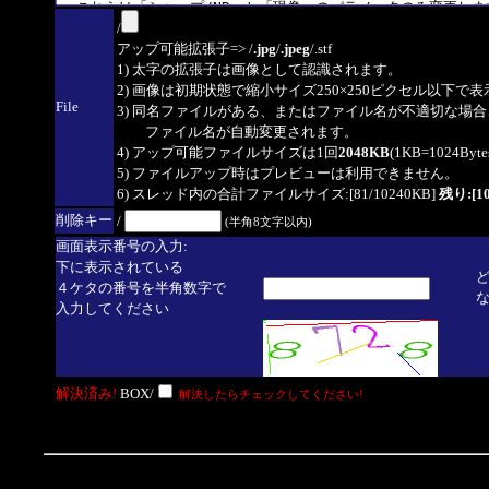
/
アップ可能拡張子=> /
.jpg
/
.jpeg
/.stf
1) 太字の拡張子は画像として認識されます。
2) 画像は初期状態で縮小サイズ250×250ピクセル以下で
File
3) 同名ファイルがある、またはファイル名が不適切な場合
ファイル名が自動変更されます。
4) アップ可能ファイルサイズは1回
2048KB
(1KB=1024By
5) ファイルアップ時はプレビューは利用できません。
6) スレッド内の合計ファイルサイズ:[81/10240KB]
残り:[10
削除キー
/
(半角8文字以内)
画面表示番号の入力:
下に表示されている
４ケタの番号を半角数字で
入力してください
解決済み!
BOX/
解決したらチェックしてください!