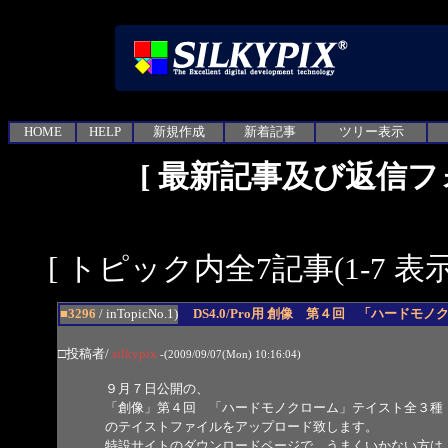
HOME
HELP
新規作成
新着記事
ツリー表示
[
最新記事及び返信フ
[ トピック内全7記事(1-7 表示
■3296
/ inTopicNo.1)
DS4.0/Pro用 創像 第４回 「ハードモ
□投稿者/
silkypix
-(2009/09/07(Mon) 10:16:04)
９月７日公開の、
「創像」第４回 「ハードモノクローム」テイスト全３種
のテイストファイルをアップロード致します。
特設サイトのダウンロードページで、うまくいかない方は