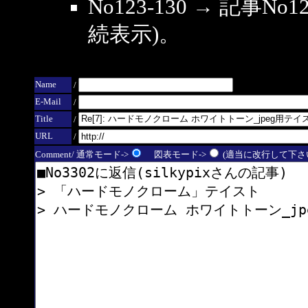
No123-130 → 記事
続表示)。
Name
/
E-Mail
/
Title
/
URL
/
Comment/ 通常モード->
図表モード->
(適当に改行して下さい