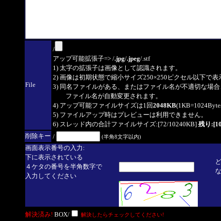
/
アップ可能拡張子=> /
.jpg
/
.jpeg
/.stf
1) 太字の拡張子は画像として認識されます。
2) 画像は初期状態で縮小サイズ250×250ピクセル以下で
File
3) 同名ファイルがある、またはファイル名が不適切な場合
ファイル名が自動変更されます。
4) アップ可能ファイルサイズは1回
2048KB
(1KB=1024By
5) ファイルアップ時はプレビューは利用できません。
6) スレッド内の合計ファイルサイズ:[72/10240KB]
残り:[10
削除キー
/
(半角8文字以内)
画面表示番号の入力:
下に表示されている
４ケタの番号を半角数字で
入力してください
解決済み!
BOX/
解決したらチェックしてください!