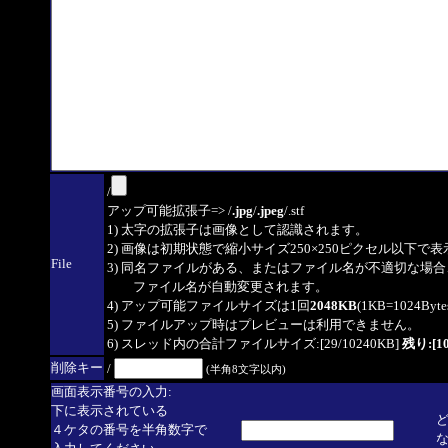
/
アップ可能拡張子=> /
.jpg
/
.jpeg
/.stf
1) 太字の拡張子は画像として認識されます。
2) 画像は初期状態で縮小サイズ250×250ピクセル以下で
File
3) 同名ファイルがある、またはファイル名が不適切な場合
ファイル名が自動変更されます。
4) アップ可能ファイルサイズは1回
2048KB
(1KB=1024By
5) ファイルアップ時はプレビューは利用できません。
6) スレッド内の合計ファイルサイズ:[29/10240KB]
残り:[10
削除キー
/
(半角8文字以内)
画面表示番号の入力:
下に表示されている
４ケタの番号を半角数字で