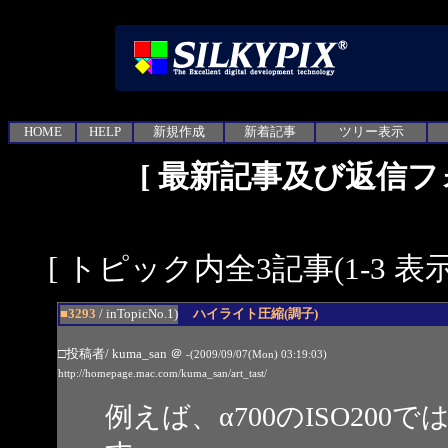
HOME
HELP
新規作成
新着記事
ツリー表示
[
最新記事及び返信フ
[ トピック内全3記事(1-3 表示
■3293
/ inTopicNo.1)
ハイライト圧縮(調子)
□投稿者/ kuma_san
＠
-(2009/09/07(Mon) 03:19:03)
http://homepage.mac.com/kuma_san/art_tast/
例えば、α700のISO20