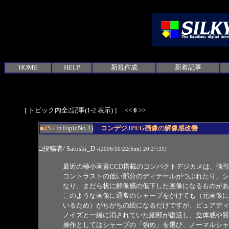
HOME
HELP
新規作成
新着記事
[ トピック内全2記事(1-2 表示) ] <<
0
>>
■25
/ inTopicNo.1)
コンデジJPEG画像の解像感改善
□投稿者/ Satoshi_D
-(2006/10/22(Sun) 20:27:31)
最近の極小画素CCD搭載のコンパクトデジカメは、強
コントラストの低い部分のディテールがつぶれたり、シ
なり、まだら状に解像感の低下した画像になるものがあ
このような画像に通常のシャープをかけても（元画像に
いるため）がちがちの絵になるだけですが、ピュアディ
ノイズと一緒に消されていた細部が復活し、立体感や質
操作としてはシャープの「強め」を選び、ノーマルシャー