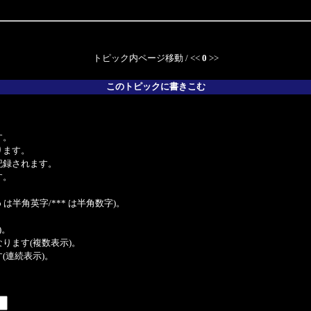
トピック内ページ移動 / <<
0
>>
このトピックに書きこむ
。
す。
ります。
記録されます。
す。
は半角英字/*** は半角数字)。
)。
ンクになります(複数表示)。
ます(連続表示)。