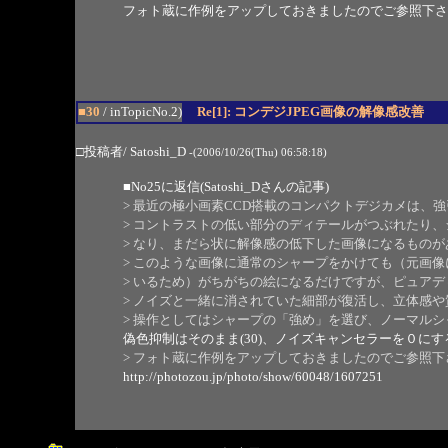
フォト蔵に作例をアップしておきましたのでご参照下さ
■30
/ inTopicNo.2)
Re[1]: コンデジJPEG画像の解像感改善
□投稿者/ Satoshi_D
-(2006/10/26(Thu) 06:58:18)
■
No25
に返信(Satoshi_Dさんの記事)
> 最近の極小画素CCD搭載のコンパクトデジカメは、
> コントラストの低い部分のディテールがつぶれたり
> なり、まだら状に解像感の低下した画像になるものが
> このような画像に通常のシャープをかけても（元画
> いるため）がちがちの絵になるだけですが、ピュア
> ノイズと一緒に消されていた細部が復活し、立体感
> 操作としてはシャープの「強め」を選び、ノーマル
偽色抑制はそのまま(30)、ノイズキャンセラーを０にす
> フォト蔵に作例をアップしておきましたのでご参照下
http://photozou.jp/photo/show/60048/1607251