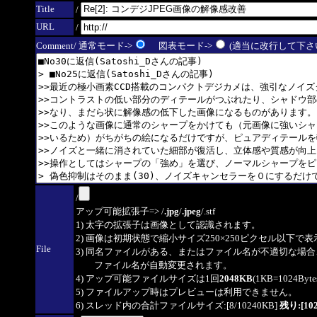
Title
/
URL
/
Comment/ 通常モード->
図表モード->
(適当に改行して下さい
/
アップ可能拡張子=> /
.jpg
/
.jpeg
/.stf
1) 太字の拡張子は画像として認識されます。
2) 画像は初期状態で縮小サイズ250×250ピクセル以下で
File
3) 同名ファイルがある、またはファイル名が不適切な場合
ファイル名が自動変更されます。
4) アップ可能ファイルサイズは1回
2048KB
(1KB=1024By
5) ファイルアップ時はプレビューは利用できません。
6) スレッド内の合計ファイルサイズ:[8/10240KB]
残り:[10