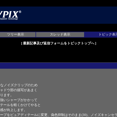
ツリー表示
スレッド表示
トピック表
[
最新記事及び返信フォームをトピックトップへ
]
引なノイズクリップのため
ャドウ部の描写があまく
ります。
強いシャープがかかって
テールを軽くかけてやると
感が向上します。
プをピュアディテールに変更、偽色抑制はそのまま(30)、ノイズキャンセ