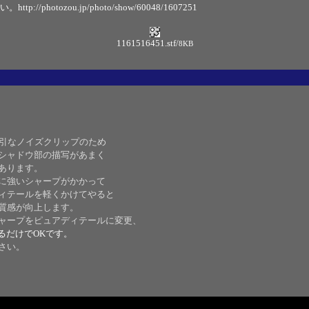
い。
http://photozou.jp/photo/show/60048/1607251
1161516451.stf
/
8KB
強引なノイズクリップのため
、シャドウ部の描写があまく
あります。
像に強いシャープがかかって
ディテールを軽くかけてやると
や質感が向上します。
シャープをピュアディテールに変更、
るだけでOKです。
さい。