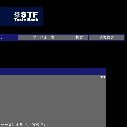
示
ファイル一覧
検索
過去ログ
▼
■
ラーを０にするだけでOKです。