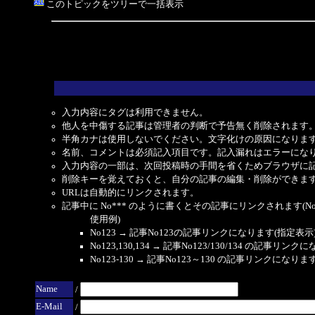
このトピックをツリーで一括表示
入力内容にタグは利用できません。
他人を中傷する記事は管理者の判断で予告無く削除されます
半角カナは使用しないでください。文字化けの原因になりま
名前、コメントは必須記入項目です。記入漏れはエラーにな
入力内容の一部は、次回投稿時の手間を省くためブラウザに
削除キーを覚えておくと、自分の記事の編集・削除ができま
URLは自動的にリンクされます。
記事中に No*** のように書くとその記事にリンクされます(No 
使用例)
No123 → 記事No123の記事リンクになります(指定表示
No123,130,134 → 記事No123/130/134 の記事リ
No123-130 → 記事No123～130 の記事リンクになり
Name
/
E-Mail
/