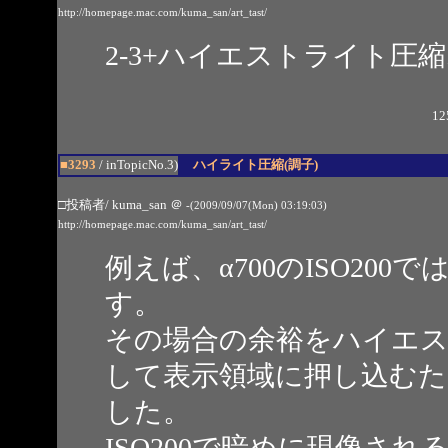
http://homepage.mac.com/kuma_san/art_tast/
2-3+ハイエストライト圧縮
12
■3293
/ inTopicNo.3)
ハイライト圧縮(調子)
□投稿者/ kuma_san
＠
-(2009/09/07(Mon) 03:19:03)
http://homepage.mac.com/kuma_san/art_tast/
例えば、α700のISO20
す。
その場合の余裕をハイエ
して表示領域に押し込む
した。
ISO200で暗めに現像さ