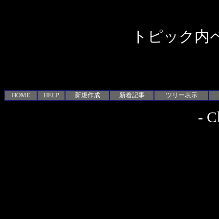
トピック内ペ
HOME
HELP
新規作成
新着記事
ツリー表示
-
C