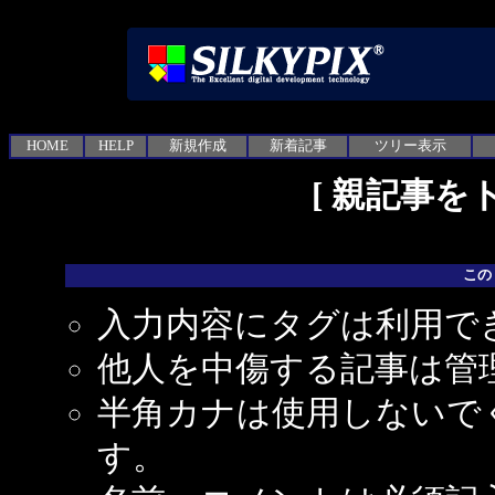
HOME
HELP
新規作成
新着記事
ツリー表示
[
親記事を
この
入力内容にタグは利用で
他人を中傷する記事は管
半角カナは使用しないで
す。