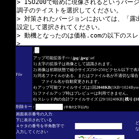
/
アップ可能拡張子=> /
.jpg
/
.jpeg
/.stf
1) 太字の拡張子は画像として認識されます。
2) 画像は初期状態で縮小サイズ250×250ピクセル以下で
File
3) 同名ファイルがある、またはファイル名が不適切な場合
ファイル名が自動変更されます。
4) アップ可能ファイルサイズは1回
2048KB
(1KB=1024By
5) ファイルアップ時はプレビューは利用できません。
6) スレッド内の合計ファイルサイズ:[29/10240KB]
残り:[10
削除キー
/
(半角8文字以内)
画面表示番号の入力:
下に表示されている
４ケタの番号を半角数字で
入力してください