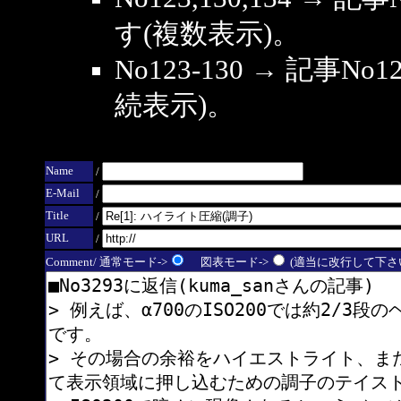
す(複数表示)。
No123-130 → 記事
続表示)。
Name
/
E-Mail
/
Title
/
URL
/
Comment/ 通常モード->
図表モード->
(適当に改行して下さい