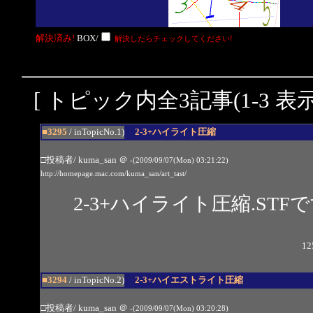
解決済み!
BOX/
解決したらチェックしてください!
[ トピック内全3記事(1-3 表示
■3295
/ inTopicNo.1)
2-3+ハイライト圧縮
□投稿者/ kuma_san
＠
-(2009/09/07(Mon) 03:21:22)
http://homepage.mac.com/kuma_san/art_tast/
2-3+ハイライト圧縮.STF
12
■3294
/ inTopicNo.2)
2-3+ハイエストライト圧縮
□投稿者/ kuma_san
＠
-(2009/09/07(Mon) 03:20:28)